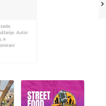
 sada
uštanje. Autor
, a
omirani