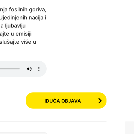
ja fosilnih goriva,
jedinjenih nacija i
a ljubavlju
te u emisiji
lušajte više u
IDUĆA OBJAVA