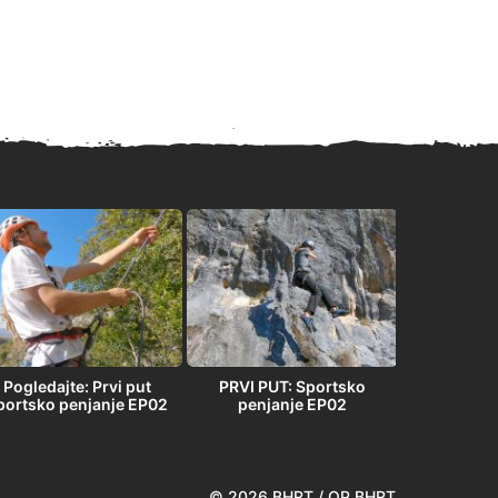
Pogledajte: Prvi put
PRVI PUT: Sportsko
PRVI PU
portsko penjanje EP02
penjanje EP02
penja
© 2026 BHRT / OP BHRT