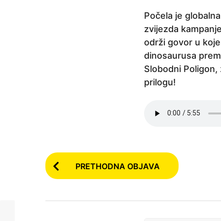
r
Počela je globalna
i
zvijezda kampanje 
j
održi govor u koje
e
dinosaurusa prema
5
Slobodni Poligon,
g
prilogu!
o
d
i
n
a
P
p
PRETHODNA OBJAVA
r
o
i
s
j
t
e