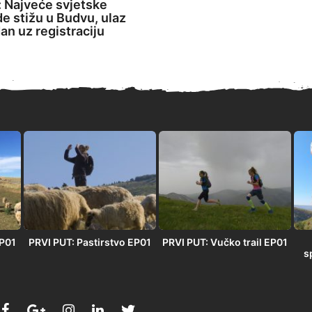
 Najveće svjetske
de stižu u Budvu, ulaz
an uz registraciju
EP01
PRVI PUT: Pastirstvo EP01
PRVI PUT: Vučko trail EP01
s