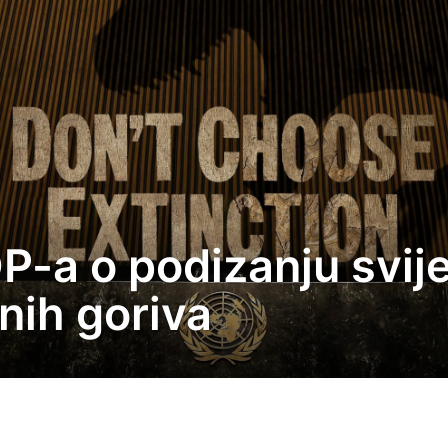
a o podizanju svijes
lnih goriva