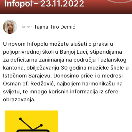
Infopol – 23.11.2022
4
g
o
Tajma Tiro Demić
d
Autor
i
n
U novom Infopolu možete slušati o praksi u
e
poljoprivrednoj školi u Banjoj Luci, stipendijama
p
za deficitarna zanimanja na području Tuzlanskog
r
kantona, obilježavanju 30 godina muzičke škole u
i
Istočnom Sarajevu. Donosimo priče i o medresi
j
Osman ef. Redžović, najboljem harmonikašu na
e
svijetu, te mnogo korisnih informacija iz sfere
4
obrazovanja.
g
o
d
i