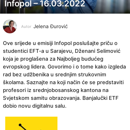
Infopol – 16.03.2022
4
g
o
Jelena Đurović
d
Autor
i
n
Ove srijede u emisiji Infopol poslušajte priču o
e
studentici EFT-a u Sarajevu, Dženani Selimović
p
koja je proglašena za Najboljeg budućeg
r
evropskog lidera. Govorimo i o tome kako izgleda
i
rad bez udžbenika u srednjim strukovnim
j
školama. Saznajte na koji način će se predstaviti
e
profesori iz srednjobosanskog kantona na
4
Svjetskom samitu obrazovanja. Banjalučki ETF
g
dobio novu digitalnu salu.
o
d
i