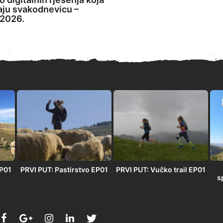
aju svakodnevicu –
2026.
EP01
PRVI PUT: Pastirstvo EP01
PRVI PUT: Vučko trail EP01
s