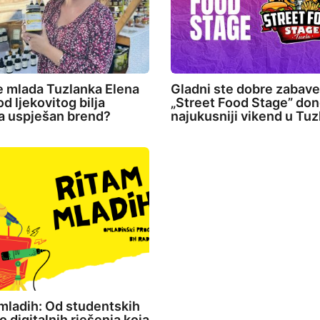
e mlada Tuzlanka Elena
Gladni ste dobre zabav
d ljekovitog bilja
„Street Food Stage” don
la uspješan brend?
najukusniji vikend u Tuz
mladih: Od studentskih
o digitalnih rješenja koja