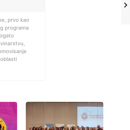
ne, prvo kao
og programa
bogato
ovinarstvu,
romovisanje
 oblasti