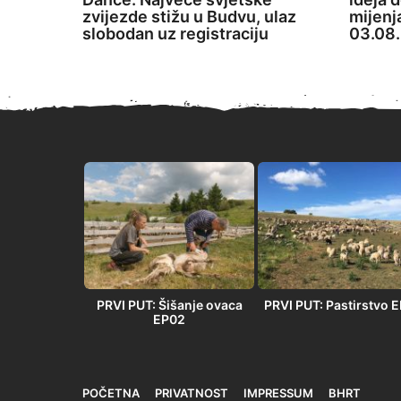
zvijezde stižu u Budvu, ulaz
mijenj
slobodan uz registraciju
03.08.
PRVI PUT” –
PRVI PUT: Šišanje ovaca
PRVI PUT: Pastirstvo 
 u Orlovači
EP02
POČETNA
PRIVATNOST
IMPRESSUM
BHRT