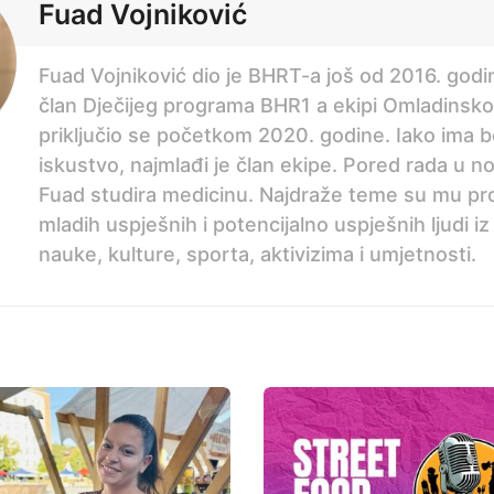
Fuad Vojniković
Fuad Vojniković dio je BHRT-a još od 2016. godi
član Dječijeg programa BHR1 a ekipi Omladinsk
priključio se početkom 2020. godine. Iako ima 
iskustvo, najmlađi je član ekipe. Pored rada u n
Fuad studira medicinu. Najdraže teme su mu p
mladih uspješnih i potencijalno uspješnih ljudi iz
nauke, kulture, sporta, aktivizima i umjetnosti.