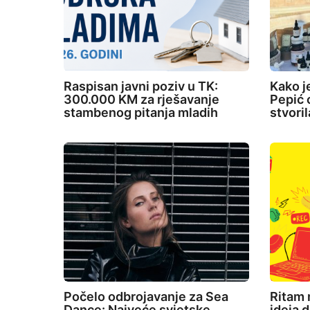
Raspisan javni poziv u TK:
Kako j
300.000 KM za rješavanje
Pepić o
stambenog pitanja mladih
stvori
Počelo odbrojavanje za Sea
Ritam 
Dance: Najveće svjetske
ideja d