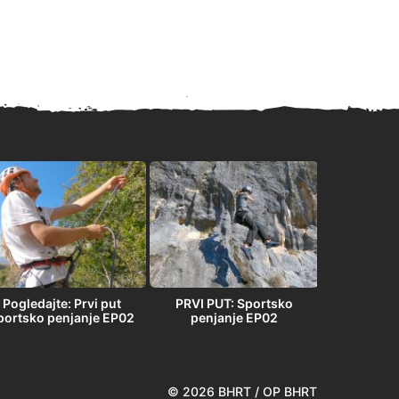
Pogledajte: Prvi put
PRVI PUT: Sportsko
PRVI PU
portsko penjanje EP02
penjanje EP02
penja
© 2026 BHRT / OP BHRT