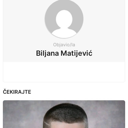
a
g
i
n
a
t
Objavio/la
i
Biljana Matijević
o
n
ČEKIRAJTE