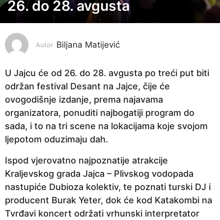
26. do 28. avgusta
g
o
d
i
Biljana Matijević
Autor
n
e
U Jajcu će od 26. do 28. avgusta po treći put biti
p
održan festival Desant na Jajce, čije će
r
ovogodišnje izdanje, prema najavama
i
organizatora, ponuditi najbogatiji program do
j
sada, i to na tri scene na lokacijama koje svojom
e
ljepotom oduzimaju dah.
4
Ispod vjerovatno najpoznatije atrakcije
g
Kraljevskog grada Jajca – Plivskog vodopada
o
nastupiće Dubioza kolektiv, te poznati turski DJ i
d
producent Burak Yeter, dok će kod Katakombi na
i
Tvrđavi koncert održati vrhunski interpretator
n