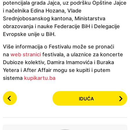
potencijala grada Jajca, uz podršku Opštine Jajce
i načelnika Edina Hozana, Vlade
Srednjobosanskog kantona, Ministarstva
obrazovanja i nauke Federacije BiH i Delegacije
Evropske unije u BiH.
Više informacija o Festivalu može se pronaći
na
web stranici
festivala, a ulaznice za koncerte
Dubioze kolektiv, Damira Imamovića i Buraka
Yetera i After Affair mogu se kupiti i putem
sistema
kupikartu.ba
P
IDUĆA
o
s
t
P