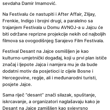
sevdaha Damir Imamović.
e
p
Na Festivalu će nastupiti i After Affair, Zlijay,
r
Frenkie, Indigo i brojni drugi, a paralelno sa
i
trajanjem Festivala u Domu AVNOJ-a u Jajcu će
j
biti održane reprizne projekcije nekih od najboljih
e
filmova sa ovogodišnjeg Sarajevo Film Festivala.
Festival Desant na Jajce osmišljen je kao
kulturno-umjetnički događaj, koji u prvi plan ističe
značaj i ljepote Jajca i namjera mu je da bude
dodatni motiv da posjetioci iz cijele Bosne i
Hercegovine, regije, ali i međunarodni turisti,
posjete Jajce.
Sama riječ “desant” znači silazak, spuštanje,
iskrcavanje, a organizatori naglašavaju kako je
Desant na Jajce zamišljen kao svjevrsno