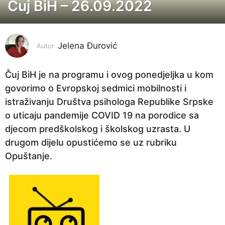
Čuj BiH – 26.09.2022
4
g
o
Jelena Đurović
d
Autor
i
n
Čuj BiH je na programu i ovog ponedjeljka u kom
e
govorimo o Evropskoj sedmici mobilnosti i
p
istraživanju Društva psihologa Republike Srpske
r
o uticaju pandemije COVID 19 na porodice sa
i
djecom predškolskog i školskog uzrasta. U
j
drugom dijelu opustićemo se uz rubriku
e
Opuštanje.
4
g
o
d
i