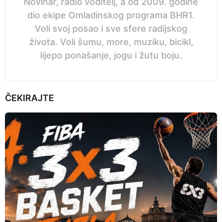
Novinar, radio voditelj, a od 2009. godine
dio ekipe Omladinskog programa BHR1.
Voli svoj posao i sve sfere radijskog
života. Voli šumu, more, muziku, bicikl,
lijepo ponašanje, jogu i žutu boju.
ČEKIRAJTE