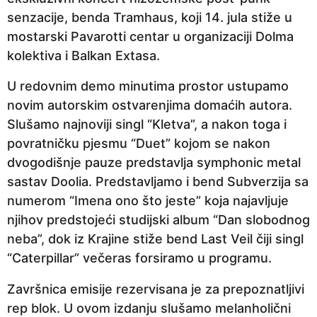
r
senzacije, benda Tramhaus, koji 14. jula stiže u
i
mostarski Pavarotti centar u organizaciji Dolma
j
kolektiva i Balkan Extasa.
e
U redovnim demo minutima prostor ustupamo
novim autorskim ostvarenjima domaćih autora.
Slušamo najnoviji singl “Kletva”, a nakon toga i
povratničku pjesmu “Duet” kojom se nakon
dvogodišnje pauze predstavlja symphonic metal
sastav Doolia. Predstavljamo i bend Subverzija sa
numerom “Imena ono što jeste” koja najavljuje
njihov predstojeći studijski album “Dan slobodnog
neba”, dok iz Krajine stiže bend Last Veil čiji singl
“Caterpillar” večeras forsiramo u programu.
Završnica emisije rezervisana je za prepoznatljivi
rep blok. U ovom izdanju slušamo melanholični