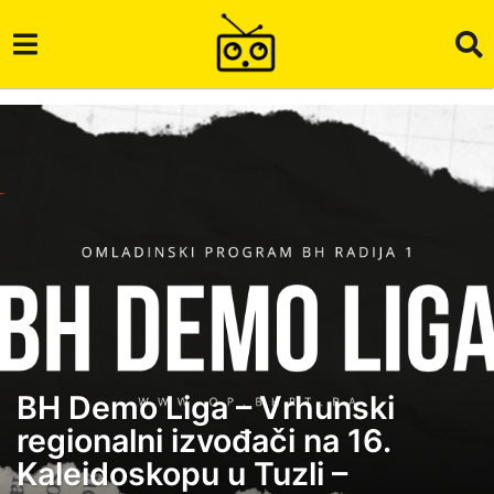
BH Demo Liga – Vrhunski
1
regionalni izvođači na 16.
m
j
Kaleidoskopu u Tuzli –