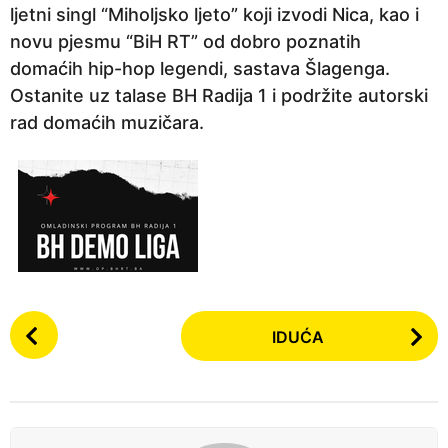
ljetni singl “Miholjsko ljeto” koji izvodi Nica, kao i
novu pjesmu “BiH RT” od dobro poznatih
domaćih hip-hop legendi, sastava Šlagenga.
Ostanite uz talase BH Radija 1 i podržite autorski
rad domaćih muzičara.
P
IDUĆA
o
s
t
P