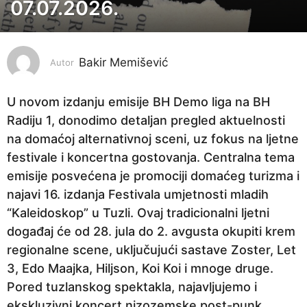
e
07.07.2026.
s
e
c
Bakir Memišević
Autor
p
r
U novom izdanju emisije BH Demo liga na BH
i
Radiju 1, donodimo detaljan pregled aktuelnosti
j
na domaćoj alternativnoj sceni, uz fokus na ljetne
e
festivale i koncertna gostovanja. Centralna tema
1
emisije posvećena je promociji domaćeg turizma i
m
najavi 16. izdanja Festivala umjetnosti mladih
j
“Kaleidoskop” u Tuzli. Ovaj tradicionalni ljetni
e
događaj će od 28. jula do 2. avgusta okupiti krem
s
regionalne scene, uključujući sastave Zoster, Let
e
3, Edo Maajka, Hiljson, Koi Koi i mnoge druge.
c
Pored tuzlanskog spektakla, najavljujemo i
p
ekskluzivni koncert nizozemske post-punk