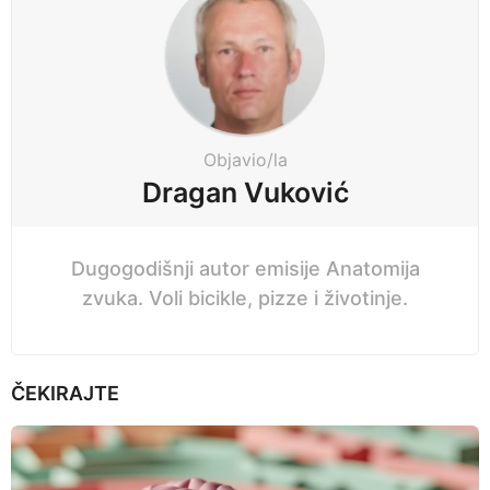
g
c
i
p
n
r
a
i
t
j
i
Objavio/la
e
o
Dragan Vuković
n
Dugogodišnji autor emisije Anatomija
zvuka. Voli bicikle, pizze i životinje.
ČEKIRAJTE