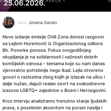
j
25.06.2026.
e
s
e
Jovana Sando
Autor
c
p
Novo izdanje emisije Chill Zona donosi razgovor
r
sa Lejlom Huremović iz Organizacionog odbora
i
Bh. Povorke ponosa. Fokus ovogodišnjeg
j
okupljanja je na solidarnosti i važnosti dobrih
e
komšijskih odnosa – temama koje su nam danas
1
vjerovatno potrebnije nego ikad. Lejla otvoreno
m
govori o razlozima zbog kojih je izlazak na ulicu i
j
dalje nužan, dajući realan osvrt na svakodnevne
e
izazove LGBTQ+ zajednice u Bosni i Hercegovini.
s
Kroz intervju analiziramo trenutno stanje ljudskih
e
prava, s posebnim akcentom na porast nasilja i
c