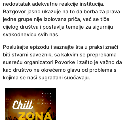
nedostatak adekvatne reakcije institucija.
p
Razgovor jasno ukazuje na to da borba za prava
r
jedne grupe nije izolovana priča, već se tiče
i
cijelog društva i postavlja temelje za sigurniju
j
svakodnevicu svih nas.
e
Poslušajte epizodu i saznajte šta u praksi znači
biti stvarni saveznik, sa kakvim se preprekama
susreću organizatori Povorke i zašto je važno da
kao društvo ne okrećemo glavu od problema s
kojima se naši sugrađani suočavaju.