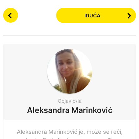
n
P
e
IDUĆA
o
p
s
r
t
i
P
j
a
e
g
i
n
a
t
i
Objavio/la
o
Aleksandra Marinković
n
Aleksandra Marinković je, može se reći,