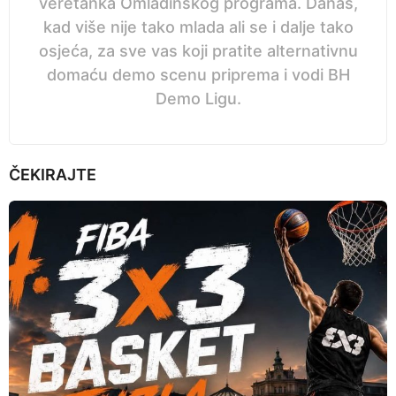
veretanka Omladinskog programa. Danas,
kad više nije tako mlada ali se i dalje tako
osjeća, za sve vas koji pratite alternativnu
domaću demo scenu priprema i vodi BH
Demo Ligu.
ČEKIRAJTE