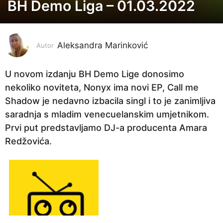
BH Demo Liga – 01.03.2022
4
g
o
Aleksandra Marinković
d
Autor
i
n
U novom izdanju BH Demo Lige donosimo
e
nekoliko noviteta, Nonyx ima novi EP, Call me
p
Shadow je nedavno izbacila singl i to je zanimljiva
r
saradnja s mladim venecuelanskim umjetnikom.
i
Prvi put predstavljamo DJ-a producenta Amara
j
Redžovića.
e
4
g
o
d
i