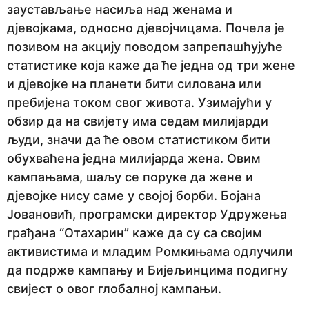
заустављање насиља над женама и
e
дјевојкама, односно дјевојчицама. Почела је
p
позивом на акцију поводом запрепашћујуће
r
статистике која каже да ће једна од три жене
i
и дјевојке на планети бити силована или
j
пребијена током свог живота. Узимајући у
e
обзир да на свијету има седам милијарди
људи, значи да ће овом статистиком бити
обухваћена једна милијарда жена. Овим
кампањама, шаљу се поруке да жене и
дјевојке нису саме у својој борби. Бојана
Јовановић, програмски директор Удружења
грађана “Отахарин” каже да су са својим
активистима и младим Ромкињама одлучили
да подрже кампању и Бијељинцима подигну
свијест о овог глобалној кампањи.