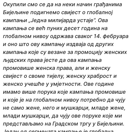
Окупили смо се да на неки начин грађанима
Бијељине подигнемо свијест о глобалној
кампањи „Једна милијарда устаје“. Ова
кампања се већ пуних десет година на
глобалном нивоу одржава сваког 14. фебруара
и оно што ову кампању издваја од других
кампања које су везане за промоцију женских
људских права јесте да ова кампања
промовише женска права, али и женску
свијест о своме тијелу, женску храброст и
женско учешће у умјетности. Ове године
имамо више порука које кампања промовише
и које је на глобалном нивоу потребно да чују
не само жене, него и мушкарци, младе жене,
млади мушкарци, да чују ове поруке које ми
представљамо на Градском тргу у Бијељини.
Један од сегмената кампање је глобална