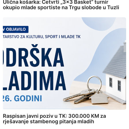
Ulična košarka: Četvrti „3×3 Basket” turnir
okupio mlade sportiste na Trgu slobode u Tuzli
Raspisan javni poziv u TK: 300.000 KM za
rješavanje stambenog pitanja mladih