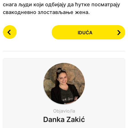
снага људи који одбијају да ћутке посматрају
свакодневно злостављање жена.
P
IDUĆA
o
s
t
P
a
g
i
n
a
t
i
Objavio/la
o
Danka Zakić
n