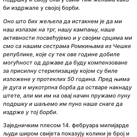
би издржале у својој борби.
Оно што бих жељела да истакнем је да ми
наш излазак на трг, нашу кампању, наше
активности посвећујемо и у својим срцима ми
смо са нашим сестрама Ромкињама из Чешке
републике, које су тек ове године добиле
могућност од државе да буду компензоване
за присилну стерилизацију којом су биле
изложене у протеклих 50 година. Пред њима
је дуга и мукотрпна борба да остваре накнаду
штете, али ми им на овај начин пружамо пуну
подршку и шаљемо им пуно наше снаге да
издрже у тој борби.
Заједничким плесом 14. фебруара милијарде
људи широм свијета показују колики је број и