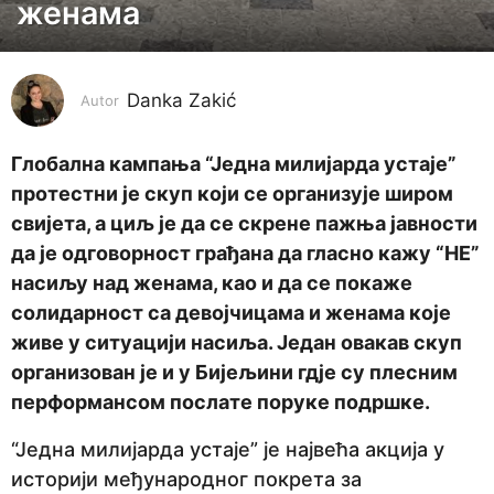
женама
g
o
d
i
Danka Zakić
Autor
n
e
Глобална кампања “Једна милијарда устаје”
p
протестни је скуп који се организује широм
r
свијета, а циљ је да се скрене пажња јавности
i
да је одговорност грађана да гласно кажу “НЕ”
j
насиљу над женама, као и да се покаже
e
солидарност са девојчицама и женама које
4
живе у ситуацији насиља. Један овакав скуп
g
организован је и у Бијељини гдје су плесним
o
перформансом послате поруке подршке.
d
“Једна милијарда устаје” је највећа акција у
i
историји међународног покрета за
n