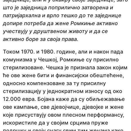
што је заједница поприлично затворена и
патријархална и врло тешко до те заједнице
допире потреба да жене Ромкиње активно
учествују у друштвеном животу и да се
активно боре за своја права.
Током 1970. и 1980. године, али и након пада
комунизма у Чешкој, Ромкиње су присилно
стерилизоване. Чешка је признала закон којим
ће ове жене бити и финансијски обештећене,
односно компензоване за ту присилну
стерилизацију у једнократном износу од око
12.000 евра. Бојана каже да су обиљежавање
ове кампање, све дјевојчице, дјевојке и жене
које присуствују овом плесном перформансу,
искористиле да у својим срцима пруже
подршку и своју снагу свим тим женама како