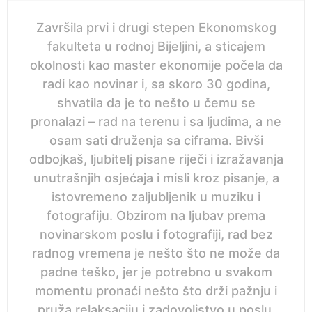
Završila prvi i drugi stepen Ekonomskog
fakulteta u rodnoj Bijeljini, a sticajem
okolnosti kao master ekonomije počela da
radi kao novinar i, sa skoro 30 godina,
shvatila da je to nešto u čemu se
pronalazi – rad na terenu i sa ljudima, a ne
osam sati druženja sa ciframa. Bivši
odbojkaš, ljubitelj pisane riječi i izražavanja
unutrašnjih osjećaja i misli kroz pisanje, a
istovremeno zaljubljenik u muziku i
fotografiju. Obzirom na ljubav prema
novinarskom poslu i fotografiji, rad bez
radnog vremena je nešto što ne može da
padne teško, jer je potrebno u svakom
momentu pronaći nešto što drži pažnju i
pruža relaksaciju i zadovoljstvo u poslu.