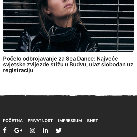
Počelo odbrojavanje za Sea Dance: Najveće
svjetske zvijezde stižu u Budvu, ulaz slobodan uz
registraciju
POČETNA
PRIVATNOST
IMPRESSUM
BHRT