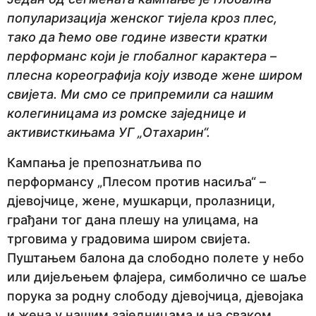
популаризација женског тијела кроз плес,
тако да ћемо ове године извести кратки
перформанс који је глобалног карактера –
плесна кореографија коју изводе жене широм
свијета. Ми смо се припремили са нашим
колегиницама из ромске заједнице и
активисткињама УГ „Отахарин“.
Кампања је препознатљива по
перформансу „Плесом против насиља“ –
дјевојчице, жене, мушкарци, пролазници,
грађани тог дана плешу на улицама, на
трговима у градовима широм свијета.
Пуштањем балона да слободно полете у небо
или дијељењем флајера, симболично се шаље
порука за родну слободу дјевојчица, дјевојака
и жена у нашим заједницама и на сваком