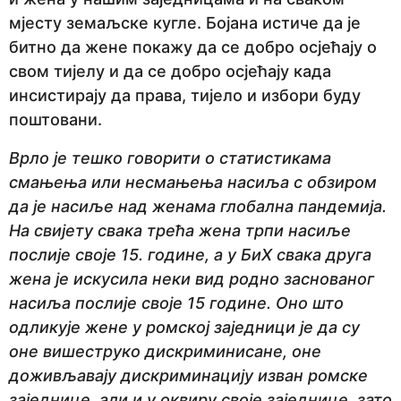
мјесту земаљске кугле. Бојана истиче да је
битно да жене покажу да се добро осјећају о
свом тијелу и да се добро осјећају када
инсистирају да права, тијело и избори буду
поштовани.
Врло је тешко говорити о статистикама
смањења или несмањења насиља с обзиром
да је насиље над женама глобална пандемија.
На свијету свака трећа жена трпи насиље
послије своје 15. године, а у БиХ свака друга
жена је искусила неки вид родно заснованог
насиља послије своје 15 године. Оно што
одликује жене у ромској заједници је да су
оне вишеструко дискриминисане, оне
доживљавају дискриминацију изван ромске
заједнице, али и у оквиру своје заједнице, зато