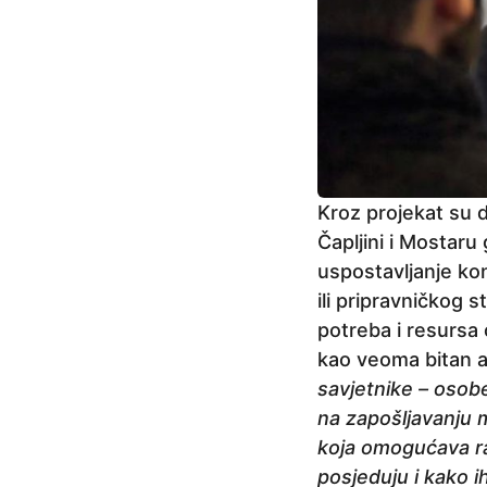
Kroz projekat su d
Čapljini i Mostaru
uspostavljanje ko
ili pripravničkog s
potreba i resursa 
kao veoma bitan al
savjetnike – osob
na zapošljavanju 
koja omogućava ra
posjeduju i kako i