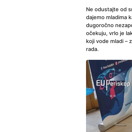
e
Ne odustajte od s
p
dajemo mladima kak
r
dugoročno nezapos
i
očekuju, vrlo je la
j
koji vode mladi – 
e
rada.
4
g
o
d
i
n
e
p
r
i