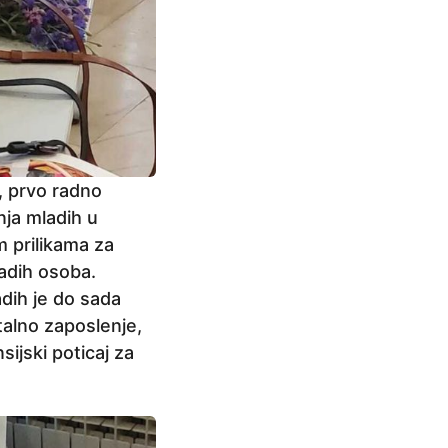
, prvo radno
nja mladih u
m prilikama za
ladih osoba.
adih je do sada
talno zaposlenje,
sijski poticaj za