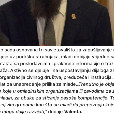
o sada osnovana tri savjetovališta za zapošljavanje 
 gdje uz podršku stručnjaka, mladi dobijaju vrijedne s
ntakta sa poslodavcima i praktične informacije o tra
taža. Aktivno se djeluje i na uspostavljanju dijaloga 
organizacija civilnog društva, preduzeća i institucija
at za unapređenje prilika za mlade.
„Trenutno je obja
e koje u omladinskim organizacijama ili zavodima za 
mladih, za obuke za sticanje pasoša kompetencije. T
njivim grupama kao što su mladi da prepoznaju koje
h mogu dalje razvijati,”
dodaje
Valenta.