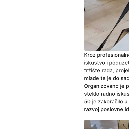
j
e
Kroz profesionalne
iskustvo i poduzet
tržište rada, proj
mlade te je do sad
Organizovano je pr
steklo radno isku
50 je zakoračilo u
razvoj poslovne i