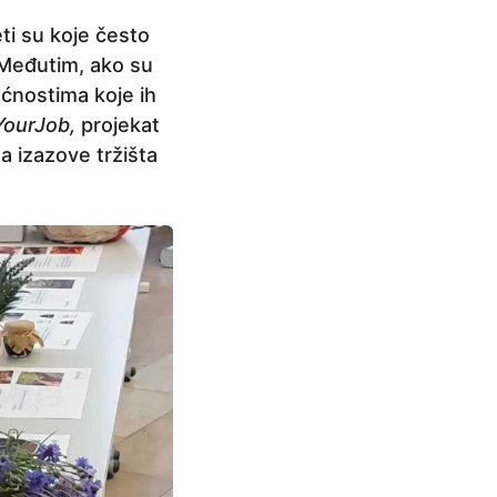
ti su koje često
. Međutim, ako su
ćnostima koje ih
YourJob,
projekat
a izazove tržišta