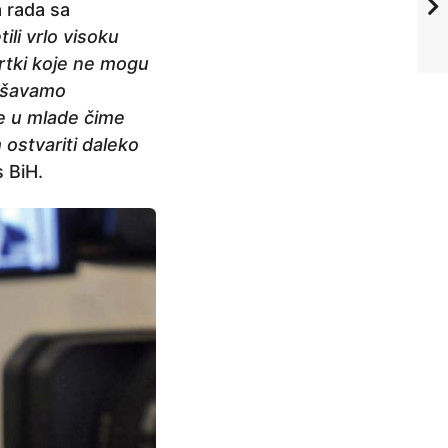
 rada sa
ili vrlo visoku
vrtki koje ne mogu
kušavamo
je u mlade čime
m ostvariti daleko
as BiH.