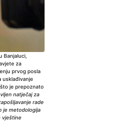
u Banjaluci,
avjete za
ženju prvog posla
za usklađivanje
, što je prepoznato
vljen natječaj za
zapošljavanje rade
o je metodologija
 vještine