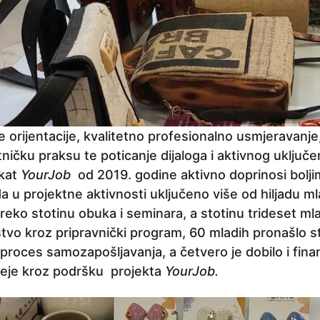
 orijentacije, kvalitetno profesionalno usmjeravanje
ničku praksu te poticanje dijaloga i aktivnog uključe
ekat
YourJob
od 2019. godine aktivno doprinosi bolji
a u projektne aktivnosti uključeno više od hiljadu m
eko stotinu obuka i seminara, a stotinu trideset ml
stvo kroz pripravnički program, 60 mladih pronašlo s
 proces samozapošljavanja, a četvero je dobilo i finan
deje kroz podršku projekta
YourJob.