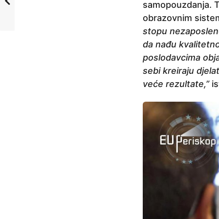
samopouzdanja. To
obrazovnim siste
stopu nezaposlenos
da nađu kvalitetn
poslodavcima objas
sebi kreiraju djela
veće rezultate,”
i