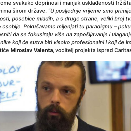
me svakako doprinosi i manjak usklađenosti tržišta
mima širom države.
“U posljednje vrijeme smo primijet
ti, posebice mladih, a s druge strane, veliki broj t
o osoblje. Pokušavamo mijenjati tu paradigmu – po
niti da se fokusiraju više na zapošljavanje i ulagan
tnike koji će sutra biti visoko profesionalni i koji će i
stiče
Miroslav Valenta,
voditelj projekta ispred Carit