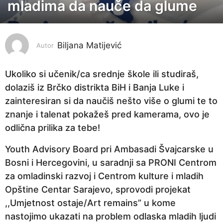
mladima da nauče da glume
g
o
d
i
Biljana Matijević
Autor
n
e
Ukoliko si učenik/ca srednje škole ili studiraš,
p
dolaziš iz Brčko distrikta BiH i Banja Luke i
r
zainteresiran si da naučiš nešto više o glumi te to
i
znanje i talenat pokažeš pred kamerama, ovo je
j
odlična prilika za tebe!
e
Youth Advisory Board pri Ambasadi Švajcarske u
4
Bosni i Hercegovini, u saradnji sa PRONI Centrom
g
za omladinski razvoj i Centrom kulture i mladih
o
Opštine Centar Sarajevo, sprovodi projekat
d
,,Umjetnost ostaje/Art remains” u kome
i
nastojimo ukazati na problem odlaska mladih ljudi
n