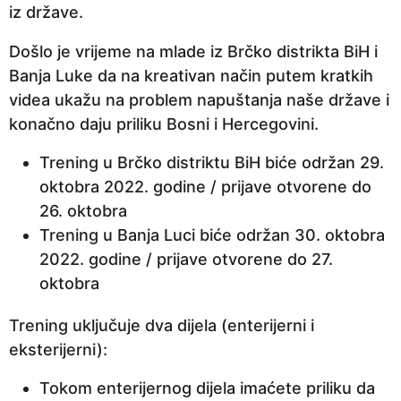
iz države.
e
p
Došlo je vrijeme na mlade iz Brčko distrikta BiH i
r
Banja Luke da na kreativan način putem kratkih
i
videa ukažu na problem napuštanja naše države i
j
konačno daju priliku Bosni i Hercegovini.
e
Trening u Brčko distriktu BiH biće održan 29.
oktobra 2022. godine / prijave otvorene do
26. oktobra
Trening u Banja Luci biće održan 30. oktobra
2022. godine / prijave otvorene do 27.
oktobra
Trening uključuje dva dijela (enterijerni i
eksterijerni):
Tokom enterijernog dijela imaćete priliku da