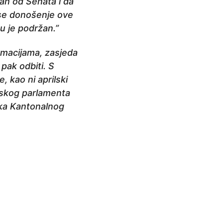
an od Senata i da
a se donošenje ove
u je podržan.”
rmacijama, zasjeda
 pak odbiti. S
, kao ni aprilski
tskog parlamenta
ika Kantonalnog