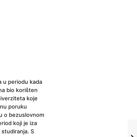
a u periodu kada
na bio korišten
verziteta koje
dinu poruku
uku o bezuslovnom
od koji je iza
studiranja. S