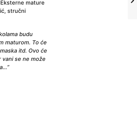
u. Eksterne mature
ić, stručni
 školama budu
om maturom. To će
 maska itd. Ovo će
jer vani se ne može
na…”