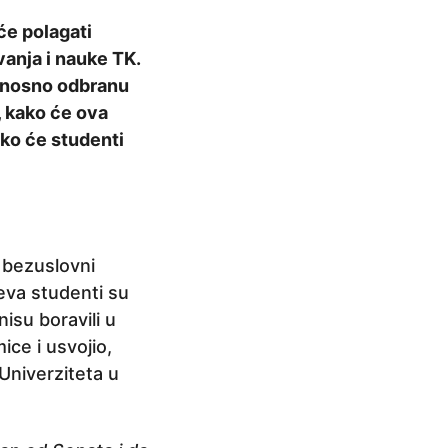
će polagati
vanja i nauke TK.
odnosno odbranu
, kako će ova
ako će studenti
e bezuslovni
eva studenti su
isu boravili u
ice i usvojio,
Univerziteta u