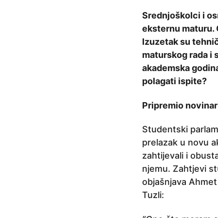
r
Srednjoškolci i o
i
eksternu maturu. O
j
Izuzetak su tehni
e
maturskog rada i 
6
akademska godina b
g
polagati ispite?
o
d
Pripremio novina
i
Studentski parlame
n
prelazak u novu a
a
zahtijevali i obus
p
njemu. Zahtjevi st
r
objašnjava Ahmet 
i
Tuzli:
j
e