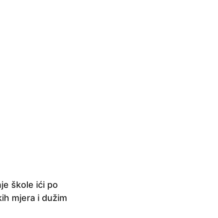
e škole ići po
kih mjera i dužim