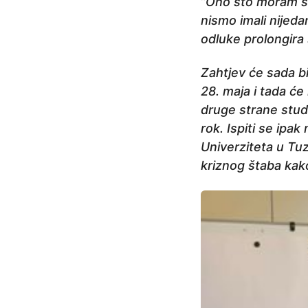
”Ono što moram sa
nismo imali nijeda
odluke prolongira 
Zahtjev će sada b
28. maja i tada će 
druge strane studen
rok. Ispiti se ip
Univerziteta u Tuz
kriznog štaba kako