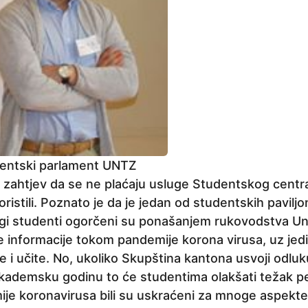
dentski parlament UNTZ
i zahtjev da se ne plaćaju usluge Studentskog centr
oristili. Poznato je da je jedan od studentskih paviljo
gi studenti ogorčeni su ponašanjem rukovodstva Uni
ve informacije tokom pandemije korona virusa, uz je
te i učite. No, ukoliko Skupština kantona usvoji odl
kademsku godinu to će studentima olakšati težak peri
ije koronavirusa bili su uskraćeni za mnoge aspekte 