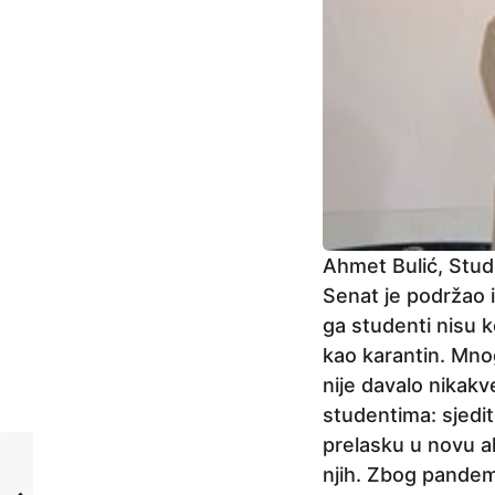
Ahmet Bulić, Stu
Senat je podržao 
ga studenti nisu k
kao karantin. Mno
nije davalo nikak
studentima: sjedi
prelasku u novu a
njih. Zbog pandem