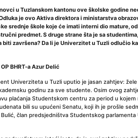
snovci u Tuzlanskom kantonu ove školske godine ne
dluka je ovo Aktiva direktora i ministarstva obrazo
čke srednje škole koje će imati interni dio mature, 
stručni predmet. S druge strane šta je sa studentima
iti završena? Da li je Univerzitet u Tuzli odlučio k
r OP BHRT-a Azur Delić
nt Univerziteta u Tuzli uputio je jasan zahtjev: žel
kademsku godinu za sve studente. Osim ovog zahtj
tavu plaćanja Studentskom centru za period u kojem n
udenata bili su upućeni Senatu, koji ih je prošle sedm
Bulić, član predsjedništva Studentskog parlamenta 