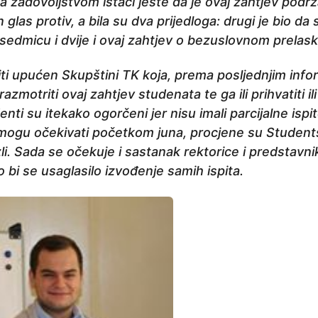
 zadovoljstvom istaći jeste da je ovaj zahtjev podrž
n glas protiv, a bila su dva prijedloga: drugi je bio d
sedmicu i dvije i ovaj zahtjev o bezuslovnom prelask
iti upućen Skupštini TK koja, prema posljednjim info
razmotriti ovaj zahtjev studenata te ga ili prihvatiti ili
ti su itekako ogorčeni jer nisu imali parcijalne ispite
ak mogu očekivati početkom juna, procjene su Studen
li. Sada se očekuje i sastanak rektorice i predstavn
 bi se usaglasilo izvođenje samih ispita.