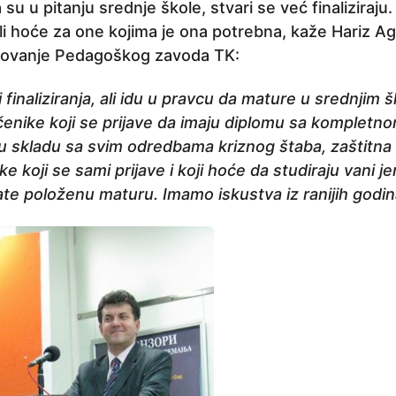
su u pitanju srednje škole, stvari se već finaliziraj
ali hoće za one kojima je ona potrebna, kaže Hariz Ag
azovanje Pedagoškog zavoda TK:
i finaliziranja, ali idu u pravcu da mature u srednjim
enike koji se prijave da imaju diplomu sa kompletn
 u skladu sa svim odredbama kriznog štaba, zaštitna
ke koji se sami prijave i koji hoće da studiraju vani 
ate položenu maturu. Imamo iskustva iz ranijih godi