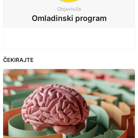
t
Objavio/la
i
Omladinski program
o
n
ČEKIRAJTE