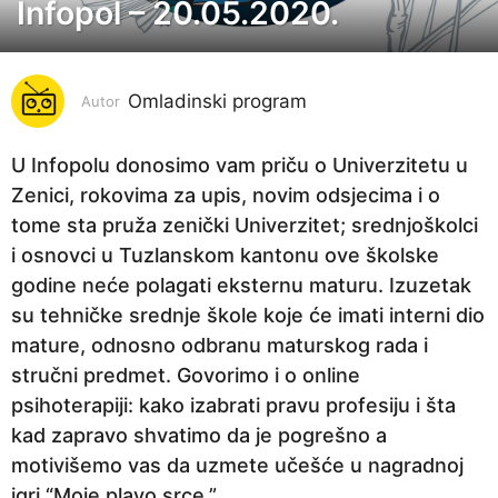
Infopol – 20.05.2020.
6
g
o
Omladinski program
d
Autor
i
n
U Infopolu donosimo vam priču o Univerzitetu u
a
Zenici, rokovima za upis, novim odsjecima i o
p
tome sta pruža zenički Univerzitet; srednjoškolci
r
i osnovci u Tuzlanskom kantonu ove školske
i
godine neće polagati eksternu maturu. Izuzetak
j
su tehničke srednje škole koje će imati interni dio
e
mature, odnosno odbranu maturskog rada i
6
stručni predmet. Govorimo i o online
g
psihoterapiji: kako izabrati pravu profesiju i šta
o
kad zapravo shvatimo da je pogrešno a
d
motivišemo vas da uzmete učešće u nagradnoj
i
igri “Moje plavo srce.”