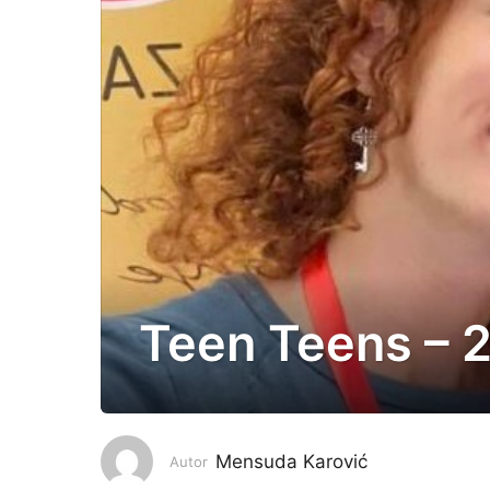
Teen Teens – 
2
g
o
d
i
Mensuda Karović
Autor
n