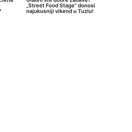
„Street Food Stage” donosi
?
najukusniji vikend u Tuzlu!