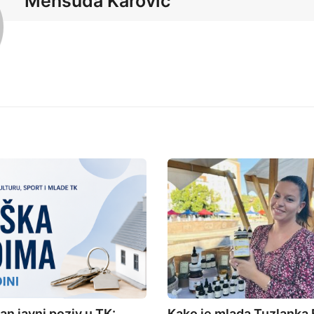
Mensuda Karović
an javni poziv u TK:
Kako je mlada Tuzlanka 