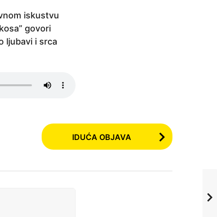
ivnom iskustvu
 kosa” govori
 ljubavi i srca
IDUĆA OBJAVA