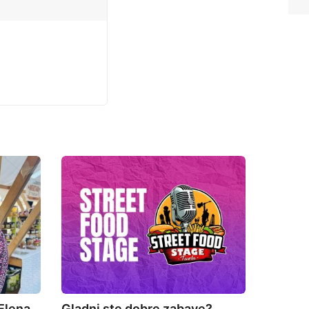
Elena
Gladni ste dobre zabave?