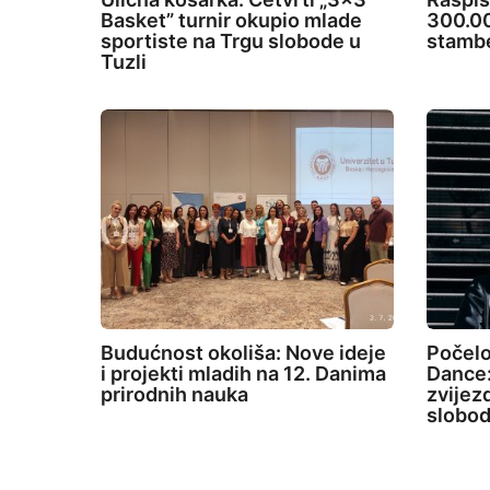
Basket” turnir okupio mlade
300.00
sportiste na Trgu slobode u
stambe
Tuzli
Budućnost okoliša: Nove ideje
Počelo
i projekti mladih na 12. Danima
Dance:
prirodnih nauka
zvijez
slobod