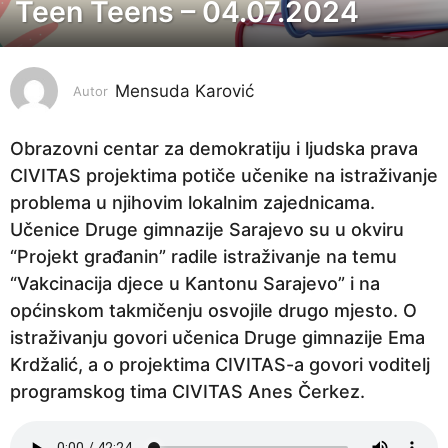
Teen Teens – 04.07.2024
2
g
o
Mensuda Karović
d
Autor
i
n
Obrazovni centar za demokratiju i ljudska prava
e
CIVITAS projektima potiče učenike na istraživanje
p
problema u njihovim lokalnim zajednicama.
r
Učenice Druge gimnazije Sarajevo su u okviru
i
“Projekt građanin” radile istraživanje na temu
j
“Vakcinacija djece u Kantonu Sarajevo” i na
e
općinskom takmičenju osvojile drugo mjesto. O
2
istraživanju govori učenica Druge gimnazije Ema
g
Krdžalić, a o projektima CIVITAS-a govori voditelj
o
programskog tima CIVITAS Anes Čerkez.
d
i