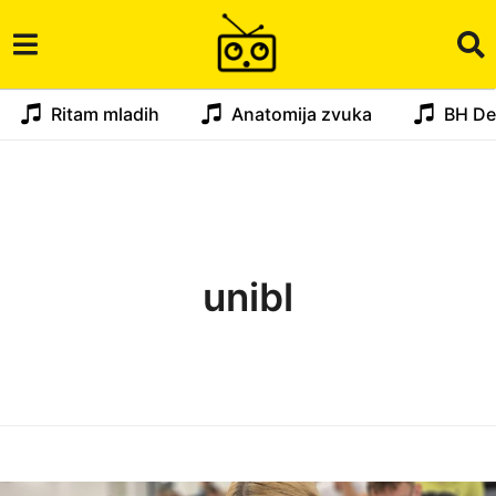
Ritam mladih
Anatomija zvuka
BH De
unibl