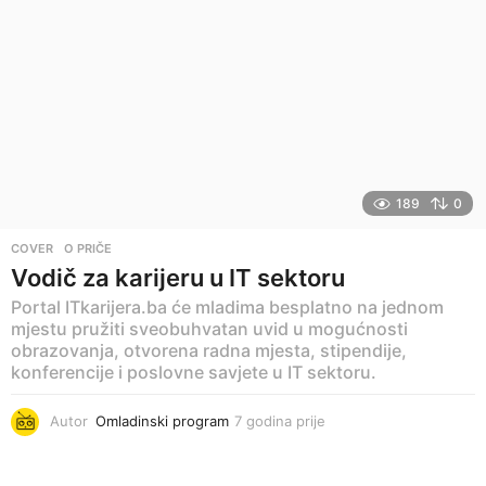
d
i
n
a
p
r
i
j
e
189
0
COVER
,
O PRIČE
Vodič za karijeru u IT sektoru
Portal ITkarijera.ba će mladima besplatno na jednom
mjestu pružiti sveobuhvatan uvid u mogućnosti
obrazovanja, otvorena radna mjesta, stipendije,
konferencije i poslovne savjete u IT sektoru.
Autor
Omladinski program
7 godina prije
7
g
o
d