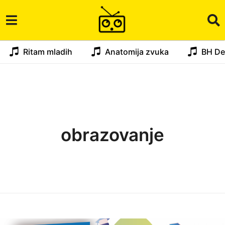
Ritam mladih
Anatomija zvuka
BH De
obrazovanje