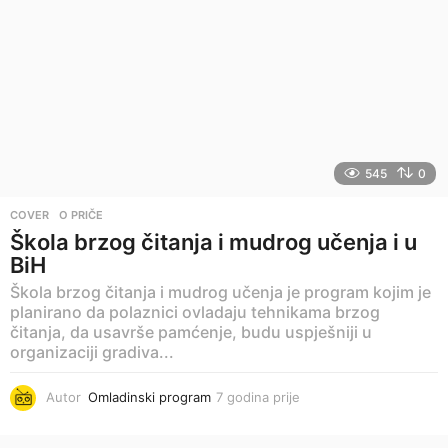
i
n
a
p
r
i
j
e
545
0
COVER
,
O PRIČE
Škola brzog čitanja i mudrog učenja i u
BiH
Škola brzog čitanja i mudrog učenja je program kojim je
planirano da polaznici ovladaju tehnikama brzog
čitanja, da usavrše pamćenje, budu uspješniji u
organizaciji gradiva...
Autor
Omladinski program
7 godina prije
7
g
o