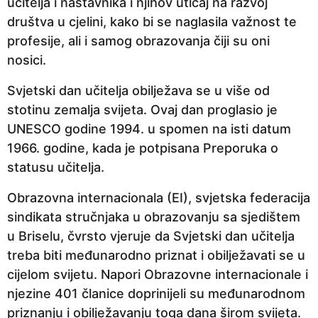
učitelja i nastavnika i njihov uticaj na razvoj
e
društva u cjelini, kako bi se naglasila važnost te
p
profesije, ali i samog obrazovanja čiji su oni
r
nosici.
i
j
Svjetski dan učitelja obilježava se u više od
e
stotinu zemalja svijeta. Ovaj dan proglasio je
UNESCO godine 1994. u spomen na isti datum
1966. godine, kada je potpisana Preporuka o
statusu učitelja.
Obrazovna internacionala (EI), svjetska federacija
sindikata stručnjaka u obrazovanju sa sjedištem
u Briselu, čvrsto vjeruje da Svjetski dan učitelja
treba biti međunarodno priznat i obilježavati se u
cijelom svijetu. Napori Obrazovne internacionale i
njezine 401 članice doprinijeli su međunarodnom
priznanju i obilježavanju toga dana širom svijeta.