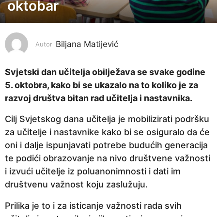
oktobar
g
o
d
i
Biljana Matijević
Autor
n
e
Svjetski dan učitelja obilježava se svake godine
p
5. oktobra, kako bi se ukazalo na to koliko je za
r
razvoj društva bitan rad učitelja i nastavnika.
i
Cilj Svjetskog dana učitelja je mobilizirati podršku
j
za učitelje i nastavnike kako bi se osiguralo da će
e
oni i dalje ispunjavati potrebe budućih generacija
4
te podići obrazovanje na nivo društvene važnosti
g
i izvući učitelje iz poluanonimnosti i dati im
o
društvenu važnost koju zaslužuju.
d
i
Prilika je to i za isticanje važnosti rada svih
n