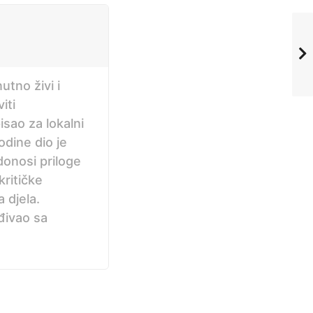
utno živi i
iti
isao za lokalni
odine dio je
onosi priloge
kritičke
 djela.
đivao sa