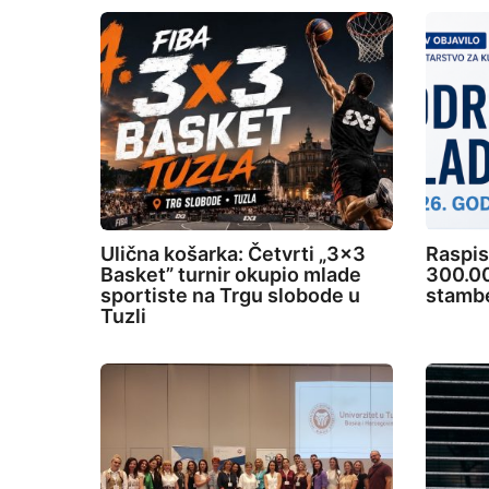
Ulična košarka: Četvrti „3×3
Raspis
Basket” turnir okupio mlade
300.00
sportiste na Trgu slobode u
stambe
Tuzli