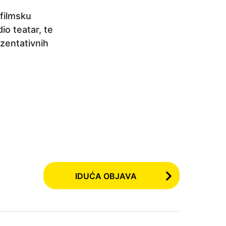
 filmsku
o teatar, te
ezentativnih
IDUĆA OBJAVA