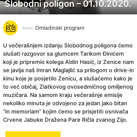
Slobodni poligon – 01.10.2020.
6
g
o
Omladinski program
d
Autor
i
n
U večerašnjem izdanju Slobodnog poligona ćemo
a
slušati razgovor sa glumcem Tarikom Đinićem
p
koji je pripremio kolega Aldin Hasić, iz Zenice nam
r
se javlja naš Imran Maglajlić sa prilogom o drive-in
i
kinu koje je posjetilo Zenicu, a slušaćemo kako je
j
to već običaj, Zlatkovog ovosedmičnog omiljenog
e
muzičara. Na samom kraju večerašnje emisije
6
nekoliko minuta je odvojeno za jedan jako bitan
g
“in memoriam” kojim ćemo se prisjetiti osnivača
o
Crvene Jabuke Dražena Pare Ričla zvanog Zijo.
d
i