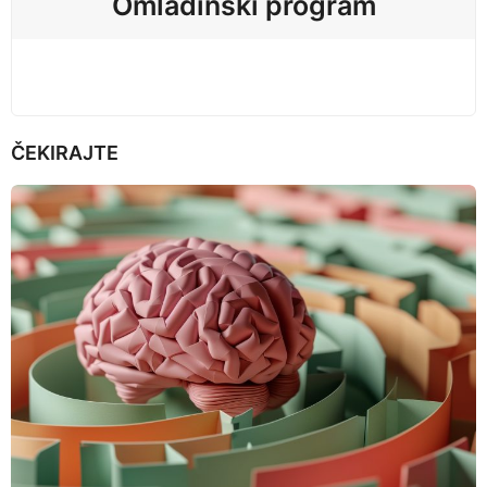
Omladinski program
o
n
ČEKIRAJTE