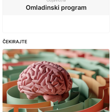
Objavio/la
i
Omladinski program
o
n
ČEKIRAJTE