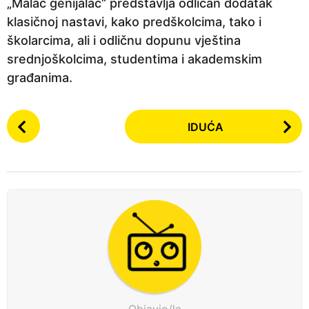
„Malac genijalac“ predstavlja odličan dodatak
klasičnoj nastavi, kako predškolcima, tako i
školarcima, ali i odličnu dopunu vještina
srednjoškolcima, studentima i akademskim
građanima.
P
IDUĆA
o
s
t
P
a
g
i
n
a
t