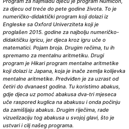
Program za najmlađu djecu je program Numicon,
za djecu od treće do pete godine života. To je
numeričko-didaktički program koji dolazi iz
Engleske sa Oxford Univerziteta koji je
proglašen 2015. godine za najbolju numeričko-
didaktičku igricu, jer djeca kroz igru uče o
matematici. Pojam broja. Drugim rečima, tu ih
spremamo za mentalnu aritmetiku. Drugi
program je Hikari program mentalne aritmetike
koji dolazi iz Japana, koja je inače zemlja kolijevka
mentalne aritmetike. Predviđen je za uzrast od
četiri do dvanaest godina. Tu koristimo abakus,
gdje djeca uz pomoć abakusa dva-tri mjeseca
uče raspored kuglica na abakusu i onda počinju
da zamišljaju abakus. Drugim riječima, rade
vizuelizaciju tog abakusa u svojoj glavi, što je
ustvari i cilj našeg programa.