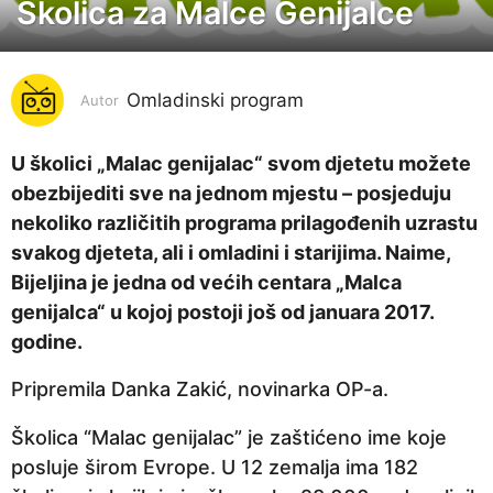
Školica za Malce Genijalce
5
g
o
Omladinski program
d
Autor
i
n
U školici „Malac genijalac“ svom djetetu možete
a
obezbijediti sve na jednom mjestu – posjeduju
p
nekoliko različitih programa prilagođenih uzrastu
r
svakog djeteta, ali i omladini i starijima. Naime,
i
Bijeljina je jedna od većih centara „Malca
j
genijalca“ u kojoj postoji još od januara 2017.
e
godine.
5
Pripremila Danka Zakić, novinarka OP-a.
g
o
Školica “Malac genijalac” je zaštićeno ime koje
d
posluje širom Evrope. U 12 zemalja ima 182
i