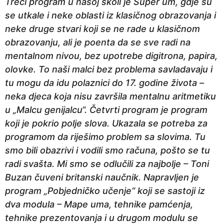
Treći program u našoj školi je Super um, gdje su
se utkale i neke oblasti iz klasičnog obrazovanja i
neke druge stvari koji se ne rade u klasičnom
obrazovanju, ali je poenta da se sve radi na
mentalnom nivou, bez upotrebe digitrona, papira,
olovke. To naši malci bez problema savladavaju i
tu mogu da idu polaznici do 17. godine života –
neka djeca koja nisu završila mentalnu aritmetiku
u „Malcu genijalcu“. Četvrti program je program
koji je pokrio polje slova. Ukazala se potreba za
programom da riješimo problem sa slovima. Tu
smo bili obazrivi i vodili smo računa, pošto se tu
radi svašta. Mi smo se odlučili za najbolje – Toni
Buzan čuveni britanski naučnik. Napravljen je
program „Pobjedničko učenje“ koji se sastoji iz
dva modula – Mape uma, tehnike pamćenja,
tehnike prezentovanja i u drugom modulu se