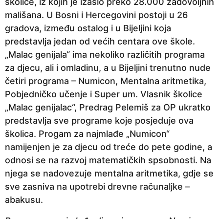
školice, iz kojih je izašlo preko 28.000 zadovoljnih
n
mališana. U Bosni i Hercegovini postoji u 26
a
gradova, između ostalog i u Bijeljini koja
p
predstavlja jedan od većih centara ove škole.
r
„Malac genijala“ ima nekoliko različitih programa
i
za djecu, ali i omladinu, a u Bijeljini trenutno nude
j
četiri programa – Numicon, Mentalna aritmetika,
e
Pobjedničko učenje i Super um. Vlasnik školice
„Malac genijalac“, Predrag Pelemiš za OP ukratko
predstavlja sve programe koje posjeduje ova
školica. Progam za najmlađe „Numicon“
namijenjen je za djecu od treće do pete godine, a
odnosi se na razvoj matematičkih spsobnosti. Na
njega se nadovezuje mentalna aritmetika, gdje se
sve zasniva na upotrebi drevne računaljke –
abakusu.