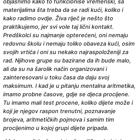
objasnimo kako to funkcioniše vremenski, sa
materijalima šta treba da se radi kući, koliko i
kako radimo ovdje. Živa riječ je nešto što
praktikujemo, jer svi vole taj lični kontakt.
Predškolci su najmanje opterećeni, oni nemaju
redovnu školu i nemaju toliko obaveza kući, osim
svojih vrtića i oni su nekako najraspoloženiji za
rad. Njihove grupe su bazirane da ih bude malo,
ali da su na šarolik način organizovani i
zainteresovani u toku časa da daju svoj
maksimum. I kad je u pitanju mentalna aritmetika,
imamo probne časove, gdje se djeca procijene.
Tu imamo mali test procene, koliko dijete može i
koji je njegov raspon trenutni, poznavanje
brojeva, aritmetičkih pojmova i samim tim
procijenimo u kojoj grupi dijete pripada.