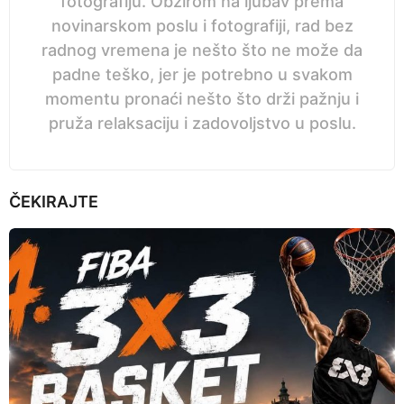
fotografiju. Obzirom na ljubav prema
novinarskom poslu i fotografiji, rad bez
radnog vremena je nešto što ne može da
padne teško, jer je potrebno u svakom
momentu pronaći nešto što drži pažnju i
pruža relaksaciju i zadovoljstvo u poslu.
ČEKIRAJTE