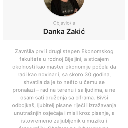
n
n
a
e
t
i
p
Objavio/la
o
r
Danka Zakić
n
i
j
Završila prvi i drugi stepen Ekonomskog
e
fakulteta u rodnoj Bijeljini, a sticajem
okolnosti kao master ekonomije počela da
radi kao novinar i, sa skoro 30 godina,
shvatila da je to nešto u čemu se
pronalazi – rad na terenu i sa ljudima, a ne
osam sati druženja sa ciframa. Bivši
odbojkaš, ljubitelj pisane riječi i izražavanja
unutrašnjih osjećaja i misli kroz pisanje, a
istovremeno zaljubljenik u muziku i