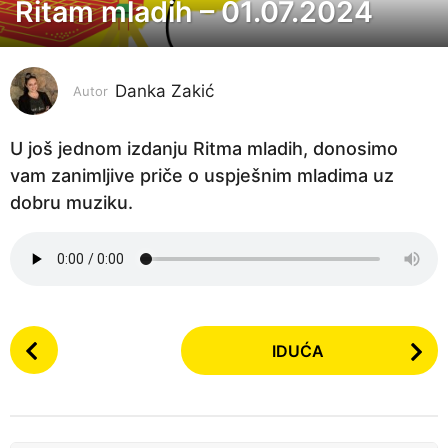
Ritam mladih – 01.07.2024
2
g
o
Danka Zakić
d
Autor
i
n
U još jednom izdanju Ritma mladih, donosimo
e
vam zanimljive priče o uspješnim mladima uz
p
dobru muziku.
r
i
j
e
P
2
IDUĆA
o
g
s
o
t
d
P
i