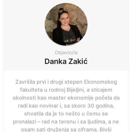
a
n
g
e
i
p
n
r
a
i
t
j
i
Objavio/la
e
o
Danka Zakić
n
Završila prvi i drugi stepen Ekonomskog
fakulteta u rodnoj Bijeljini, a sticajem
okolnosti kao master ekonomije počela da
radi kao novinar i, sa skoro 30 godina,
shvatila da je to nešto u čemu se
pronalazi – rad na terenu i sa ljudima, a ne
osam sati druženja sa ciframa. Bivši