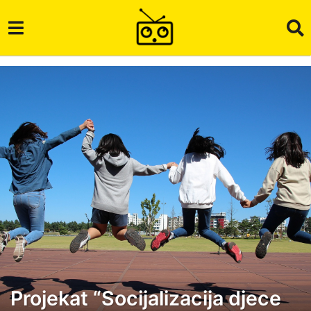
Projekat “Socijalizacija djece
5