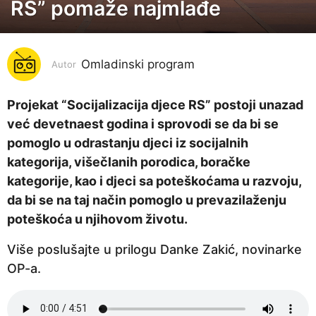
RS” pomaže najmlađe
g
o
d
i
Omladinski program
Autor
n
a
Projekat “Socijalizacija djece RS” postoji unazad
p
već devetnaest godina i sprovodi se da bi se
r
pomoglo u odrastanju djeci iz socijalnih
i
kategorija, višečlanih porodica, boračke
j
kategorije, kao i djeci sa poteškoćama u razvoju,
e
da bi se na taj način pomoglo u prevazilaženju
5
poteškoća u njihovom životu.
g
Više poslušajte u prilogu Danke Zakić, novinarke
o
OP-a.
d
i
n