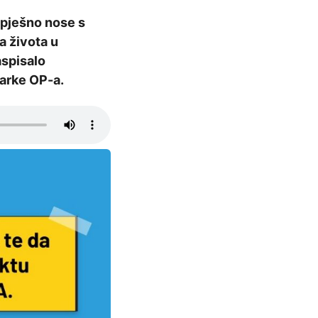
spješno nose s
a života u
aspisalo
arke OP-a.