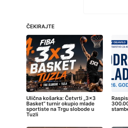
a
t
i
ČEKIRAJTE
o
n
Ulična košarka: Četvrti „3×3
Raspis
Basket” turnir okupio mlade
300.00
sportiste na Trgu slobode u
stambe
Tuzli