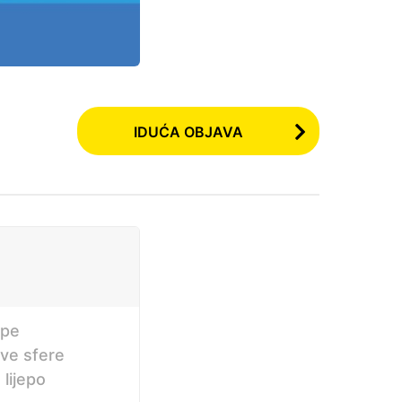
IDUĆA OBJAVA
ipe
sve sfere
 lijepo