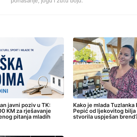
ponašanje, jogu i žutu boju.
an javni poziv u TK:
Kako je mlada Tuzlanka 
0 KM za rješavanje
Pepić od ljekovitog bilja
nog pitanja mladih
stvorila uspješan brend