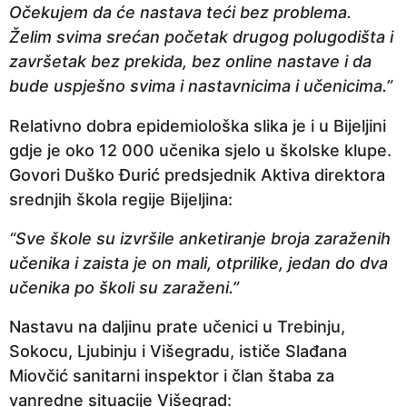
Očekujem da će nastava teći bez problema.
a
Želim svima srećan početak drugog polugodišta i
p
završetak bez prekida, bez online nastave i da
r
bude uspješno svima i nastavnicima i učenicima.”
i
j
Relativno dobra epidemiološka slika je i u Bijeljini
e
gdje je oko 12 000 učenika sjelo u školske klupe.
Govori Duško Đurić predsjednik Aktiva direktora
srednjih škola regije Bijeljina:
“Sve škole su izvršile anketiranje broja zaraženih
učenika i zaista je on mali, otprilike, jedan do dva
učenika po školi su zaraženi.”
Nastavu na daljinu prate učenici u Trebinju,
Sokocu, Ljubinju i Višegradu, ističe Slađana
Miovčić sanitarni inspektor i član štaba za
vanredne situacije Višegrad: