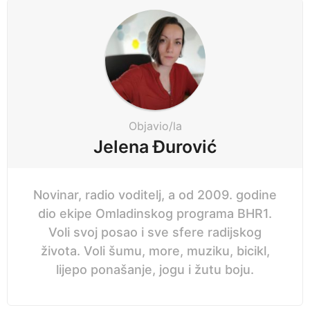
a
g
i
n
a
t
i
Objavio/la
o
Jelena Đurović
n
Novinar, radio voditelj, a od 2009. godine
dio ekipe Omladinskog programa BHR1.
Voli svoj posao i sve sfere radijskog
života. Voli šumu, more, muziku, bicikl,
lijepo ponašanje, jogu i žutu boju.