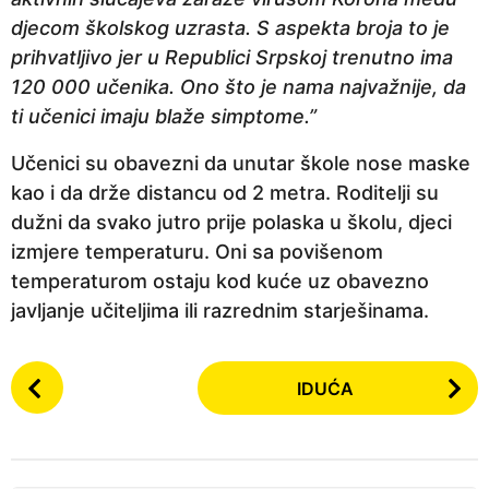
djecom školskog uzrasta. S aspekta broja to je
prihvatljivo jer u Republici Srpskoj trenutno ima
120 000 učenika. Ono što je nama najvažnije, da
ti učenici imaju blaže simptome.”
Učenici su obavezni da unutar škole nose maske
kao i da drže distancu od 2 metra. Roditelji su
dužni da svako jutro prije polaska u školu, djeci
izmjere temperaturu. Oni sa povišenom
temperaturom ostaju kod kuće uz obavezno
javljanje učiteljima ili razrednim starješinama.
P
IDUĆA
o
s
t
P