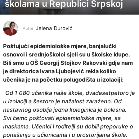
školama u Republici Srpskoj
g
o
d
i
Jelena Đurović
Autor
n
a
Poštujući epidemiološke mjere, banjalučki
p
osnovci i srednjoškolci sjeli su u školske klupe.
r
Bili smo u OŠ Georgij Stojkov Rakovski gdje nam
i
je direktorica Ivana Ljubojević rekla koliko
j
učenika je na početku polugodišta u izolaciji:
e
“Od 1 080 učenika naše škole, dvadesetpetoro je
5
u izolaciji a šestoro je nažalost zaraženo. Od
g
nastavnog osoblja jedna koleginica je bolesna.
o
Svi ćemo poštovati epidemiološke mjere, sa
d
maskama. Učenici i roditelji su dobili preporuke o
i
ponašanju u učionicama i u prostorijama škole.
n