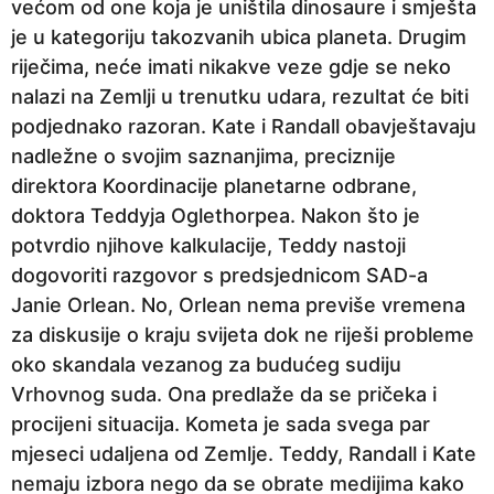
većom od one koja je uništila dinosaure i smješta
je u kategoriju takozvanih ubica planeta. Drugim
riječima, neće imati nikakve veze gdje se neko
nalazi na Zemlji u trenutku udara, rezultat će biti
podjednako razoran. Kate i Randall obavještavaju
nadležne o svojim saznanjima, preciznije
direktora Koordinacije planetarne odbrane,
doktora Teddyja Oglethorpea. Nakon što je
potvrdio njihove kalkulacije, Teddy nastoji
dogovoriti razgovor s predsjednicom SAD-a
Janie Orlean. No, Orlean nema previše vremena
za diskusije o kraju svijeta dok ne riješi probleme
oko skandala vezanog za budućeg sudiju
Vrhovnog suda. Ona predlaže da se pričeka i
procijeni situacija. Kometa je sada svega par
mjeseci udaljena od Zemlje. Teddy, Randall i Kate
nemaju izbora nego da se obrate medijima kako