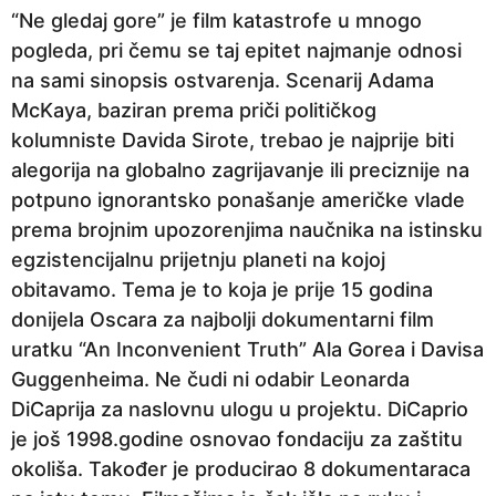
“Ne gledaj gore” je film katastrofe u mnogo
pogleda, pri čemu se taj epitet najmanje odnosi
na sami sinopsis ostvarenja. Scenarij Adama
McKaya, baziran prema priči političkog
kolumniste Davida Sirote, trebao je najprije biti
alegorija na globalno zagrijavanje ili preciznije na
potpuno ignorantsko ponašanje američke vlade
prema brojnim upozorenjima naučnika na istinsku
egzistencijalnu prijetnju planeti na kojoj
obitavamo. Tema je to koja je prije 15 godina
donijela Oscara za najbolji dokumentarni film
uratku “An Inconvenient Truth” Ala Gorea i Davisa
Guggenheima. Ne čudi ni odabir Leonarda
DiCaprija za naslovnu ulogu u projektu. DiCaprio
je još 1998.godine osnovao fondaciju za zaštitu
okoliša. Također je producirao 8 dokumentaraca