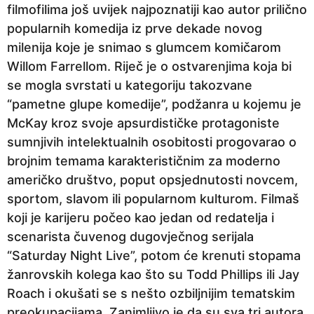
filmofilima još uvijek najpoznatiji kao autor prilično
popularnih komedija iz prve dekade novog
milenija koje je snimao s glumcem komičarom
Willom Farrellom. Riječ je o ostvarenjima koja bi
se mogla svrstati u kategoriju takozvane
“pametne glupe komedije”, podžanra u kojemu je
McKay kroz svoje apsurdističke protagoniste
sumnjivih intelektualnih osobitosti progovarao o
brojnim temama karakterističnim za moderno
američko društvo, poput opsjednutosti novcem,
sportom, slavom ili popularnom kulturom. Filmaš
koji je karijeru počeo kao jedan od redatelja i
scenarista čuvenog dugovječnog serijala
“Saturday Night Live”, potom će krenuti stopama
žanrovskih kolega kao što su Todd Phillips ili Jay
Roach i okušati se s nešto ozbiljnijim tematskim
preokupacijama. Zanimljivo je da su sva tri autora