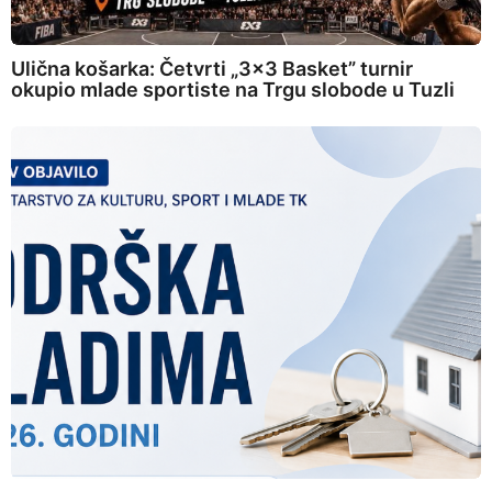
Ulična košarka: Četvrti „3×3 Basket” turnir
okupio mlade sportiste na Trgu slobode u Tuzli