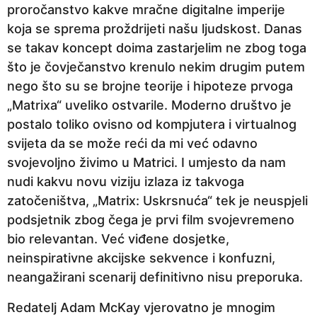
proročanstvo kakve mračne digitalne imperije
koja se sprema proždrijeti našu ljudskost. Danas
se takav koncept doima zastarjelim ne zbog toga
što je čovječanstvo krenulo nekim drugim putem
nego što su se brojne teorije i hipoteze prvoga
„Matrixa“ uveliko ostvarile. Moderno društvo je
postalo toliko ovisno od kompjutera i virtualnog
svijeta da se može reći da mi već odavno
svojevoljno živimo u Matrici. I umjesto da nam
nudi kakvu novu viziju izlaza iz takvoga
zatočeništva, „Matrix: Uskrsnuća“ tek je neuspjeli
podsjetnik zbog čega je prvi film svojevremeno
bio relevantan. Već viđene dosjetke,
neinspirativne akcijske sekvence i konfuzni,
neangažirani scenarij definitivno nisu preporuka.
Redatelj Adam McKay vjerovatno je mnogim