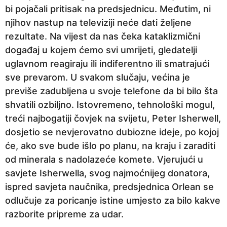
bi pojačali pritisak na predsjednicu. Međutim, ni
njihov nastup na televiziji neće dati željene
rezultate. Na vijest da nas čeka kataklizmični
događaj u kojem ćemo svi umrijeti, gledatelji
uglavnom reagiraju ili indiferentno ili smatrajući
sve prevarom. U svakom slučaju, većina je
previše zadubljena u svoje telefone da bi bilo šta
shvatili ozbiljno. Istovremeno, tehnološki mogul,
treći najbogatiji čovjek na svijetu, Peter Isherwell,
dosjetio se nevjerovatno dubiozne ideje, po kojoj
će, ako sve bude išlo po planu, na kraju i zaraditi
od minerala s nadolazeće komete. Vjerujući u
savjete Isherwella, svog najmoćnijeg donatora,
ispred savjeta naučnika, predsjednica Orlean se
odlučuje za poricanje istine umjesto za bilo kakve
razborite pripreme za udar.