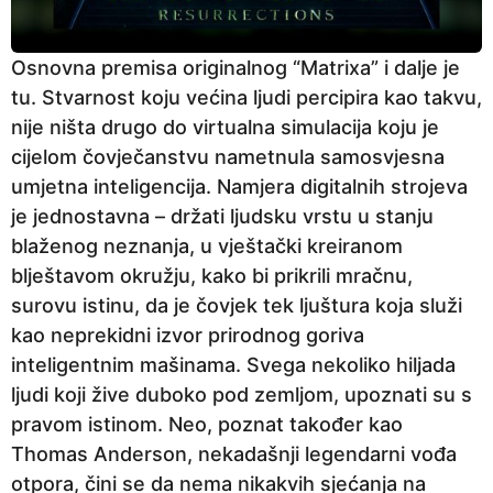
Osnovna premisa originalnog “Matrixa” i dalje je
tu. Stvarnost koju većina ljudi percipira kao takvu,
nije ništa drugo do virtualna simulacija koju je
cijelom čovječanstvu nametnula samosvjesna
umjetna inteligencija. Namjera digitalnih strojeva
je jednostavna – držati ljudsku vrstu u stanju
blaženog neznanja, u vještački kreiranom
blještavom okružju, kako bi prikrili mračnu,
surovu istinu, da je čovjek tek ljuštura koja služi
kao neprekidni izvor prirodnog goriva
inteligentnim mašinama. Svega nekoliko hiljada
ljudi koji žive duboko pod zemljom, upoznati su s
pravom istinom. Neo, poznat također kao
Thomas Anderson, nekadašnji legendarni vođa
otpora, čini se da nema nikakvih sjećanja na