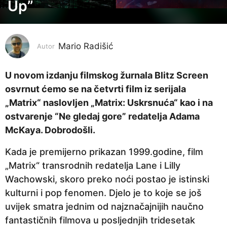
o
Up”
d
i
n
Mario Radišić
Autor
a
p
U novom izdanju filmskog žurnala Blitz Screen
r
osvrnut ćemo se na četvrti film iz serijala
i
„Matrix“ naslovljen „Matrix: Uskrsnuća“ kao i na
j
ostvarenje “Ne gledaj gore” redatelja Adama
e
McKaya. Dobrodošli.
5
Kada je premijerno prikazan 1999.godine, film
g
„Matrix“ transrodnih redatelja Lane i Lilly
o
Wachowski, skoro preko noći postao je istinski
d
kulturni i pop fenomen. Djelo je to koje se još
i
uvijek smatra jednim od najznačajnijih naučno
n
fantastičnih filmova u posljednjih tridesetak
a