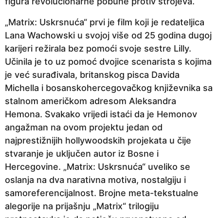
figura revolucionarne pobune protiv strojeva.
„Matrix: Uskrsnuća“ prvi je film koji je redateljica
Lana Wachowski u svojoj više od 25 godina dugoj
karijeri režirala bez pomoći svoje sestre Lilly.
Učinila je to uz pomoć dvojice scenarista s kojima
je već surađivala, britanskog pisca Davida
Michella i bosanskohercegovačkog književnika sa
stalnom američkom adresom Aleksandra
Hemona. Svakako vrijedi istaći da je Hemonov
angažman na ovom projektu jedan od
najprestižnijih hollywoodskih projekata u čije
stvaranje je uključen autor iz Bosne i
Hercegovine. „Matrix: Uskrsnuća“ uveliko se
oslanja na dva narativna motiva, nostalgiju i
samoreferencijalnost. Brojne meta-tekstualne
alegorije na prijašnju „Matrix“ trilogiju