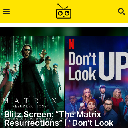
Blitz Screen: “The Matrix
5
Resurrections” i “Don’t Look
g