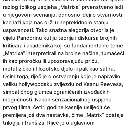
razlog tolikog uspjeha „Matrixa“ prvenstveno leži
u njegovom scenariju, odnosno ideji o stvarnosti
kao laži koja nas drži u neprekidnom stanju
uspavanosti. Tako snažna alegorija otvorila je
cijelu Pandorinu kutiju teorija i diskursa brojnih
kritičara i akademika koji su fundamentalne teme
„Matrixa“ interpretirali na brojne načine, tumačeći
ih kao proročku ili upozoravajuću priču,
metafizičko i filozofsko djelo ili pak kao satiru.
Osim toga, riječ je o ostvarenju koje je napravilo
veliku hollywoodsku zvijezdu od Keanu Reevesa,
simpatičnog glumca ograničenih izvođačkih
mogućnosti. Nakon senzacionalnog uspjeha
prvog filma, četiri godine kasnije uslijedit će
premijera još dva nastavka, čime „Matrix“ postaje
trilogija i franšiza. Riječ je o uglavnom