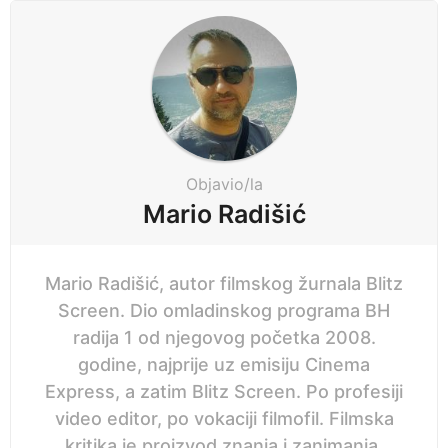
P
a
g
i
n
a
t
i
Objavio/la
o
Mario Radišić
n
Mario Radišić, autor filmskog žurnala Blitz
Screen. Dio omladinskog programa BH
radija 1 od njegovog početka 2008.
godine, najprije uz emisiju Cinema
Express, a zatim Blitz Screen. Po profesiji
video editor, po vokaciji filmofil. Filmska
kritika je proizvod znanja i zanimanja.