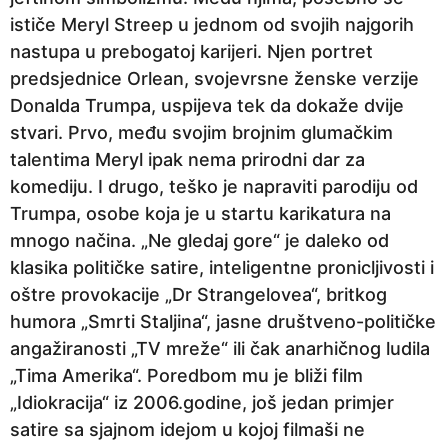
ističe Meryl Streep u jednom od svojih najgorih
nastupa u prebogatoj karijeri. Njen portret
predsjednice Orlean, svojevrsne ženske verzije
Donalda Trumpa, uspijeva tek da dokaže dvije
stvari. Prvo, među svojim brojnim glumačkim
talentima Meryl ipak nema prirodni dar za
komediju. I drugo, teško je napraviti parodiju od
Trumpa, osobe koja je u startu karikatura na
mnogo načina. „Ne gledaj gore“ je daleko od
klasika političke satire, inteligentne pronicljivosti i
oštre provokacije „Dr Strangelovea“, britkog
humora „Smrti Staljina“, jasne društveno-političke
angažiranosti „TV mreže“ ili čak anarhičnog ludila
„Tima Amerika“. Poredbom mu je bliži film
„Idiokracija“ iz 2006.godine, još jedan primjer
satire sa sjajnom idejom u kojoj filmaši ne