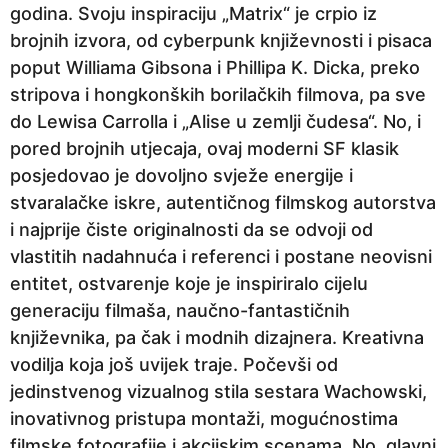
godina. Svoju inspiraciju „Matrix“ je crpio iz
p
brojnih izvora, od cyberpunk književnosti i pisaca
r
poput Williama Gibsona i Phillipa K. Dicka, preko
i
stripova i hongkonških borilačkih filmova, pa sve
j
do Lewisa Carrolla i „Alise u zemlji čudesa“. No, i
e
pored brojnih utjecaja, ovaj moderni SF klasik
posjedovao je dovoljno svježe energije i
stvaralačke iskre, autentičnog filmskog autorstva
i najprije čiste originalnosti da se odvoji od
vlastitih nadahnuća i referenci i postane neovisni
entitet, ostvarenje koje je inspiriralo cijelu
generaciju filmaša, naučno-fantastičnih
književnika, pa čak i modnih dizajnera. Kreativna
vodilja koja još uvijek traje. Počevši od
jedinstvenog vizualnog stila sestara Wachowski,
inovativnog pristupa montaži, mogućnostima
filmske fotografije i akcijskim scenama. No, glavni