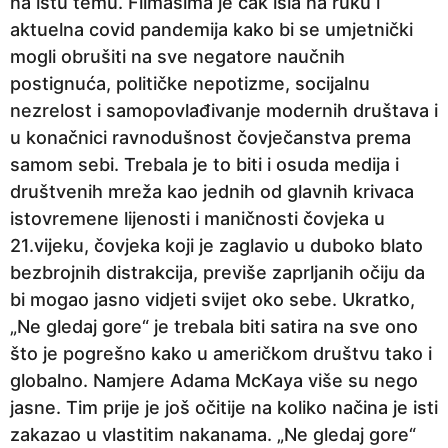
na istu temu. Filmašima je čak išla na ruku i
aktuelna covid pandemija kako bi se umjetnički
mogli obrušiti na sve negatore naučnih
postignuća, političke nepotizme, socijalnu
nezrelost i samopovlađivanje modernih društava i
u konačnici ravnodušnost čovječanstva prema
samom sebi. Trebala je to biti i osuda medija i
društvenih mreža kao jednih od glavnih krivaca
istovremene lijenosti i maničnosti čovjeka u
21.vijeku, čovjeka koji je zaglavio u duboko blato
bezbrojnih distrakcija, previše zaprljanih očiju da
bi mogao jasno vidjeti svijet oko sebe. Ukratko,
„Ne gledaj gore“ je trebala biti satira na sve ono
što je pogrešno kako u američkom društvu tako i
globalno. Namjere Adama McKaya više su nego
jasne. Tim prije je još očitije na koliko načina je isti
zakazao u vlastitim nakanama. „Ne gledaj gore“