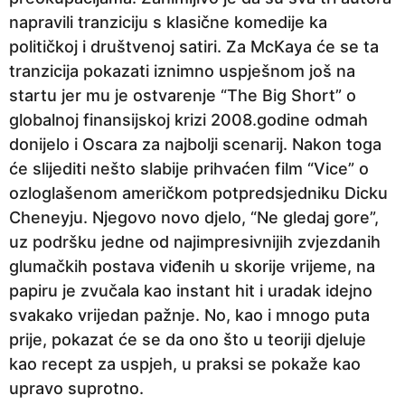
napravili tranziciju s klasične komedije ka
političkoj i društvenoj satiri. Za McKaya će se ta
tranzicija pokazati iznimno uspješnom još na
startu jer mu je ostvarenje “The Big Short” o
globalnoj finansijskoj krizi 2008.godine odmah
donijelo i Oscara za najbolji scenarij. Nakon toga
će slijediti nešto slabije prihvaćen film “Vice” o
ozloglašenom američkom potpredsjedniku Dicku
Cheneyju. Njegovo novo djelo, “Ne gledaj gore”,
uz podršku jedne od najimpresivnijih zvjezdanih
glumačkih postava viđenih u skorije vrijeme, na
papiru je zvučala kao instant hit i uradak idejno
svakako vrijedan pažnje. No, kao i mnogo puta
prije, pokazat će se da ono što u teoriji djeluje
kao recept za uspjeh, u praksi se pokaže kao
upravo suprotno.