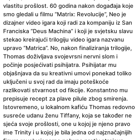
vlastitu prošlost. 60 godina nakon događaja koje
smo gledali u filmu “Matrix: Revolucije”, Neo je
dizajner video igara koji radi za kompaniju iz San
Franciska “Deus Machina” i koji je svjetsku slavu
stekao kreirajući trilogiju video igara nazvanu
upravo “Matrica”. No, nakon finaliziranja trilogije,
Thomas doživljava svojevrsni nervni slom i
počinje posjećivati psihijatra. Psihijatar mu
objašnjava da su kreativni umovi ponekad toliko
uključeni u svoj rad da imaju poteškoće
razlikovati stvarnost od fikcije. Konstantno mu
prepisuje recept za plave pilule zbog smirenja.
Istovremeno, u lokalnom kafiću Thomas redovno
susreće udanu ženu Tiffany, koja se također ne
sjeća svoje prošlosti, one u kojoj je njeno pravo
ime Trinity i u kojoj je bila jedna od najznačajnijih