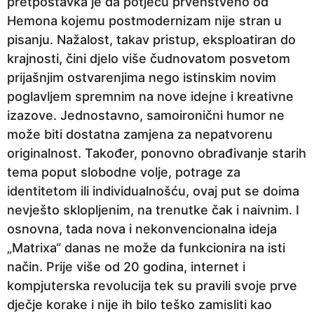
pretpostavka je da potječu prvenstveno od
Hemona kojemu postmodernizam nije stran u
pisanju. Nažalost, takav pristup, eksploatiran do
krajnosti, čini djelo više čudnovatom posvetom
prijašnjim ostvarenjima nego istinskim novim
poglavljem spremnim na nove idejne i kreativne
izazove. Jednostavno, samoironični humor ne
može biti dostatna zamjena za nepatvorenu
originalnost. Također, ponovno obrađivanje starih
tema poput slobodne volje, potrage za
identitetom ili individualnošću, ovaj put se doima
nevješto sklopljenim, na trenutke čak i naivnim. I
osnovna, tada nova i nekonvencionalna ideja
„Matrixa“ danas ne može da funkcionira na isti
način. Prije više od 20 godina, internet i
kompjuterska revolucija tek su pravili svoje prve
dječje korake i nije ih bilo teško zamisliti kao