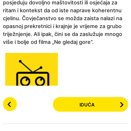
posjeduju dovoljno maštovitosti ili osjećaja za
ritam i kontekst da od iste naprave koherentnu
cjelinu. Čovječanstvo se možda zaista nalazi na
opasnoj prekretnici i krajnje je vrijeme za grubo
triježnjenje. Ali ipak, čini se da zaslužuje mnogo
više i bolje od filma „Ne gledaj gore“.
P
IDUĆA
o
s
t