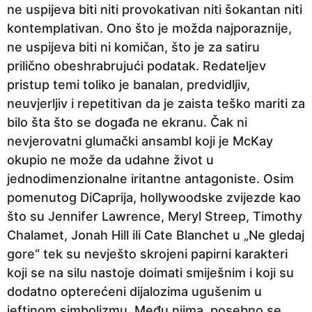
ne uspijeva biti niti provokativan niti šokantan niti
kontemplativan. Ono što je možda najporaznije,
ne uspijeva biti ni komičan, što je za satiru
prilično obeshrabrujući podatak. Redateljev
pristup temi toliko je banalan, predvidljiv,
neuvjerljiv i repetitivan da je zaista teško mariti za
bilo šta što se događa ne ekranu. Čak ni
nevjerovatni glumački ansambl koji je McKay
okupio ne može da udahne život u
jednodimenzionalne iritantne antagoniste. Osim
pomenutog DiCaprija, hollywoodske zvijezde kao
što su Jennifer Lawrence, Meryl Streep, Timothy
Chalamet, Jonah Hill ili Cate Blanchet u „Ne gledaj
gore“ tek su nevješto skrojeni papirni karakteri
koji se na silu nastoje doimati smiješnim i koji su
dodatno opterećeni dijalozima ugušenim u
jeftinom simbolizmu. Među njima, posebno se