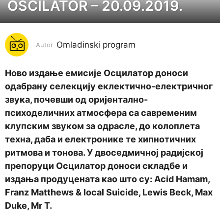
OSCILATOR – 20.09.2019.
7
g
o
Omladinski program
d
Autor
i
n
Ново издање емисије Осцилатор доноси
a
одабрану селекцију еклектично-електричног
p
звука, почевши од оријентално-
r
психоделичних атмосфера са савременим
i
клупским звуком за одрасле, до колоплета
j
техна, даба и електронике те хипнотичних
e
ритмова и тонова. У двоседмичној радијској
7
препоруци Осцилатор доноси складбе и
g
издања продуцената као што су: Acid Hamam,
o
Franz Matthews & local Suicide, Lewis Beck, Max
d
Duke, Mr T.
i