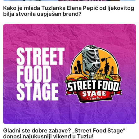
Kako je mlada Tuzlanka Elena Pepić od ljekovitog
bilja stvorila uspješan brend?
Gladni ste dobre zabave? „Street Food Stage”
donosi najukusniji vikend u Tuzlu!