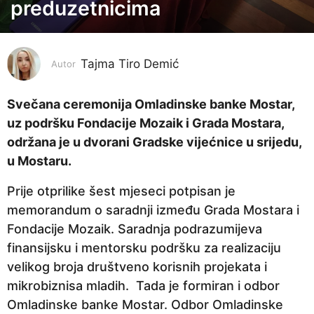
o
preduzetnicima
d
i
n
Tajma Tiro Demić
Autor
a
p
Svečana ceremonija Omladinske banke Mostar,
r
uz podršku Fondacije Mozaik i Grada Mostara,
i
održana je u dvorani Gradske vijećnice u srijedu,
j
u Mostaru.
e
Prije otprilike šest mjeseci potpisan je
5
memorandum o saradnji između Grada Mostara i
g
Fondacije Mozaik. Saradnja podrazumijeva
o
finansijsku i mentorsku podršku za realizaciju
d
velikog broja društveno korisnih projekata i
i
mikrobiznisa mladih. Tada je formiran i odbor
n
Omladinske banke Mostar. Odbor Omladinske
a