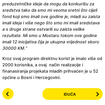
preduzetničke ideje da mogu da konkurišu za
sredstva tako da smo mi veoma sretni što cijeli
fond koji smo imali ove godine je, mladi su zaista
imali ideja i više nego što smo mi imali sredstava
a s druge strane ostvarili su zaista velike
rezultate. Mi smo u Mostaru tokom ove godine
imali 12 inicijativa čija je ukupna vrijednost skoro
30000 KM.“
Kroz ovaj program direktnu korist je imalo više od
2000 korisnika, a ovaj način realizacije i
finanasiranja projekata mladih prihvaćen je u 52
općine u Bosni i Hercegovini.
P
IDUĆA
o
s