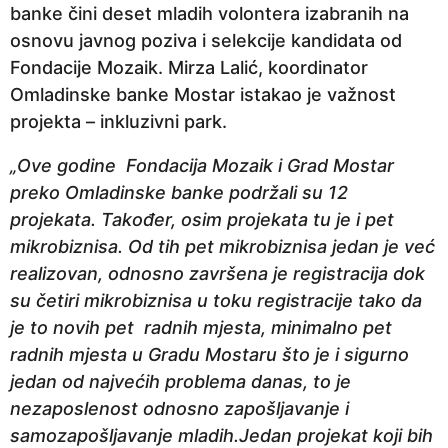
banke čini deset mladih volontera izabranih na
p
osnovu javnog poziva i selekcije kandidata od
r
Fondacije Mozaik. Mirza Lalić, koordinator
i
Omladinske banke Mostar istakao je važnost
j
projekta – inkluzivni park.
e
„Ove godine Fondacija Mozaik i Grad Mostar
preko Omladinske banke podržali su 12
projekata. Također, osim projekata tu je i pet
mikrobiznisa. Od tih pet mikrobiznisa jedan je već
realizovan, odnosno završena je registracija dok
su četiri mikrobiznisa u toku registracije tako da
je to novih pet radnih mjesta, minimalno pet
radnih mjesta u Gradu Mostaru što je i sigurno
jedan od najvećih problema danas, to je
nezaposlenost odnosno zapošljavanje i
samozapošljavanje mladih.Jedan projekat koji bih