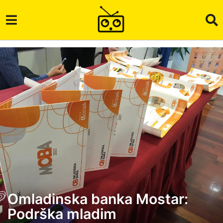
Omladinska banka Mostar:
5
Podrška mladim
g