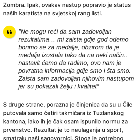
Zombra
.
Ipak, ovakav nastup popravio je status
naših karatista na svjetskoj rang listi.
”Ne mogu reći da sam zadovoljan
rezultatima… mi zaista gdje god odemo
borimo se za medalje, obzirom da je
medalja izostala tako da na neki način..
nastavit ćemo da radimo, ovo nam je
povratna informacija gdje smo i šta smo.
Zaista sam zadovoljan njihovim nastupom
jer su pokazali želju i kvalitet”
S druge strane, porazna je činjenica da su u Čile
putovala samo četiri takmičara iz Tuzlanskog
kantona, iako ih je čak osam ispunilo normu za
prvenstvo. Rezultat je to neulaganja u sport,
smatraju naši sagovornici. Stoga je potrebno