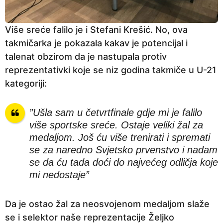
Više sreće falilo je i Stefani Krešić. No, ova
takmičarka je pokazala kakav je potencijal i
talenat obzirom da je nastupala protiv
reprezentativki koje se niz godina takmiče u U-21
kategoriji:
”Ušla sam u četvrtfinale gdje mi je falilo
više sportske sreće. Ostaje veliki žal za
medaljom. Još ću više trenirati i spremati
se za naredno Svjetsko prvenstvo i nadam
se da ću tada doći do najvećeg odličja koje
mi nedostaje”
Da je ostao žal za neosvojenom medaljom slaže
se i selektor naše reprezentacije Željko