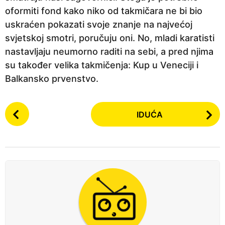
oformiti fond kako niko od takmičara ne bi bio
uskraćen pokazati svoje znanje na najvećoj
svjetskoj smotri, poručuju oni. No, mladi karatisti
nastavljaju neumorno raditi na sebi, a pred njima
su također velika takmičenja: Kup u Veneciji i
Balkansko prvenstvo.
P
IDUĆA
o
s
t
P
a
g
i
n