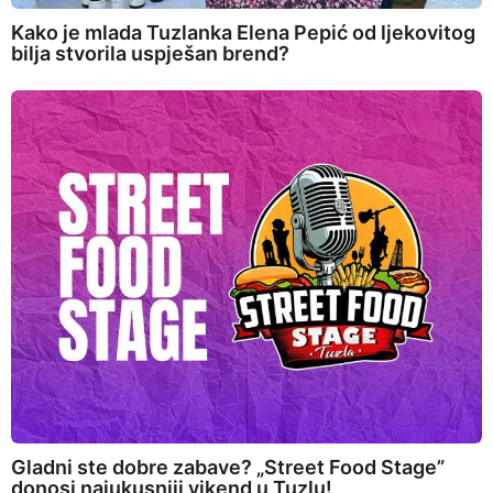
Kako je mlada Tuzlanka Elena Pepić od ljekovitog
bilja stvorila uspješan brend?
Gladni ste dobre zabave? „Street Food Stage”
donosi najukusniji vikend u Tuzlu!