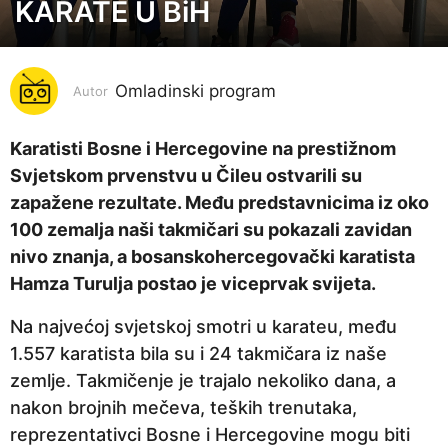
KARATE U BiH
g
o
d
i
Omladinski program
Autor
n
a
Karatisti Bosne i Hercegovine na prestižnom
p
Svjetskom prvenstvu u Čileu ostvarili su
r
zapažene rezultate. Među predstavnicima iz oko
i
100 zemalja naši takmičari su pokazali zavidan
j
nivo znanja, a bosanskohercegovački karatista
e
Hamza Turulja postao je viceprvak svijeta.
7
Na najvećoj svjetskoj smotri u karateu, među
g
1.557 karatista bila su i 24 takmičara iz naše
o
zemlje. Takmičenje je trajalo nekoliko dana, a
d
nakon brojnih mečeva, teških trenutaka,
i
reprezentativci Bosne i Hercegovine mogu biti
n