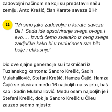
zadovoljni načinom na koji su predstavili našu
a
zemlju. Anto Krešić
,
član Karate saveza BiH:
p
r
”Mi smo jako zadovoljni u karate savezu
i
BiH. Sada ide apsolviranje svega ovoga i
j
evo…. izvući ćemo svakako iz ovog svega
e
zaključke kako bi u budućnosti sve bilo
bolje i efikasnije
”
Dio ove sjajne generacije su i takmičari iz
Tuzlanskog kantona: Sandro Krešić, Sadin
Mulahalilović, Stefani Krešić, Hamza Čajić. Hamza
Čajić se plasirao među 16 najboljih na svijetu, baš
kao i Sadin Mulahalilović. Među osam najboljih je i
Stefani Krešić, dok je Sandro Krešić u Čileu
zauzeo sedmo mjesto: