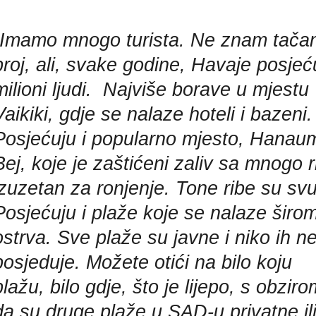
Imamo mnogo turista. Ne znam tača
broj, ali, svake godine, Havaje posjeć
milioni ljudi. Najviše borave u mjestu
Vaikiki, gdje se nalaze hoteli i bazeni.
Posjećuju i popularno mjesto, Hanau
Bej, koje je zaštićeni zaliv sa mnogo r
izuzetan za ronjenje. Tone ribe su sv
Posjećuju i plaže koje se nalaze širo
ostrva. Sve plaže su javne i niko ih n
posjeduje. Možete otići na bilo koju
plažu, bilo gdje, što je lijepo, s obzir
da su druge plaže u SAD-u privatne il