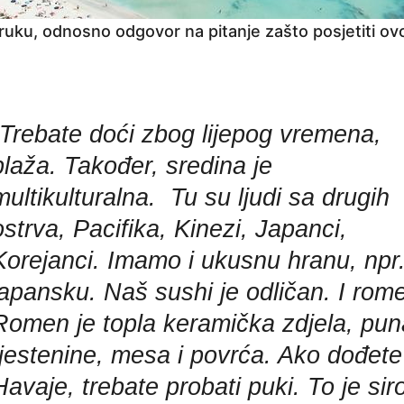
oruku, odnosno odgovor na pitanje zašto posjetiti ov
Trebate doći zbog lijepog vremena,
plaža. Također, sredina je
multikulturalna. Tu su ljudi sa drugih
ostrva, Pacifika, Kinezi, Japanci,
Korejanci. Imamo i ukusnu hranu, npr
japansku. Naš sushi je odličan. I rom
Romen je topla keramička zdjela, pun
tjestenine, mesa i povrća. Ako dođete
Havaje, trebate probati puki. To je sir