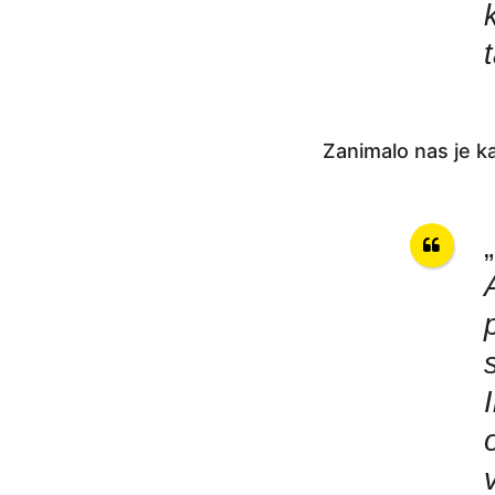
j
e
Zanimalo nas je ka
„