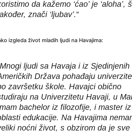
koristimo da kažemo ‘ćao’ je ‘aloha’, š
također, znači ‘ljubav’.
“
ko izgleda život mladih ljudi na Havajima:
Mnogi ljudi sa Havaja i iz Sjedinjenih
Američkih Država pohađaju univerzite
po završetku škole. Havajci obično
studiraju na Univerzitetu Havaji, u Ma
Imam bachelor iz filozofije, i master iz
oblasti edukacije. Na Havajima nem
veliki noćni život, s obzirom da je sve