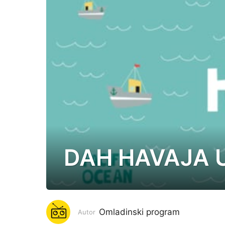
DAH HAVAJA U
7
g
o
d
i
Omladinski program
Autor
n