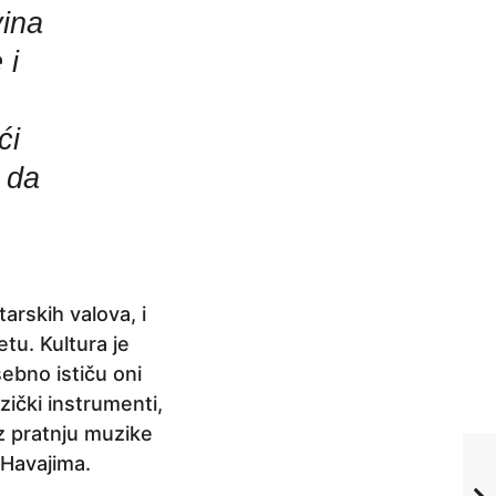
vina
 i
ći
a da
arskih valova, i
etu. Kultura je
sebno ističu oni
ički instrumenti,
uz pratnju muzike
 Havajima.