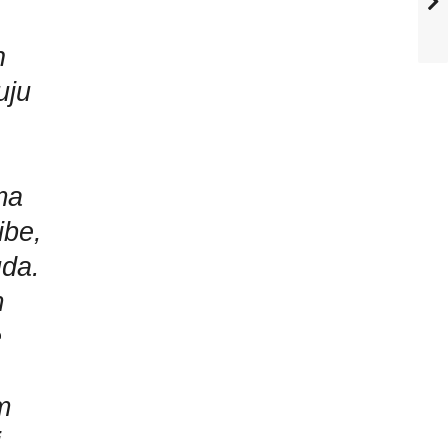
n
uju
ma
ibe,
uda.
m
e
om
i