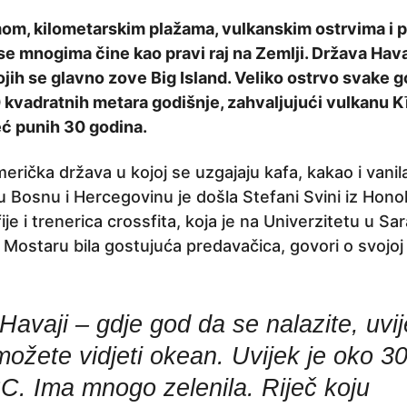
om, kilometarskim plažama, vulkanskim ostrvima i 
se mnogima čine kao pravi raj na Zemlji. Država Havaj
jih se glavno zove Big Island. Veliko ostrvo svake 
0 kvadratnih metara godišnje, zahvaljujući vulkanu K
eć punih 30 godina.
merička država u kojoj se uzgajaju kafa, kakao i vanila
 Bosnu i Hercegovinu je došla Stefani Svini iz Honol
ije i trenerica crossfita, koja je na Univerzitetu u Sar
 Mostaru bila gostujuća predavačica, govori o svojoj 
Havaji – gdje god da se nalazite, uvi
možete vidjeti okean. Uvijek je oko 3
°C. Ima mnogo zelenila. Riječ koju