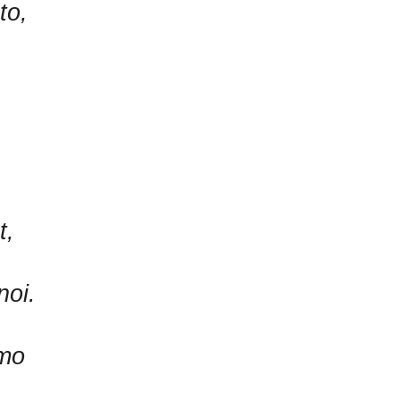
to,
t,
noi.
amo