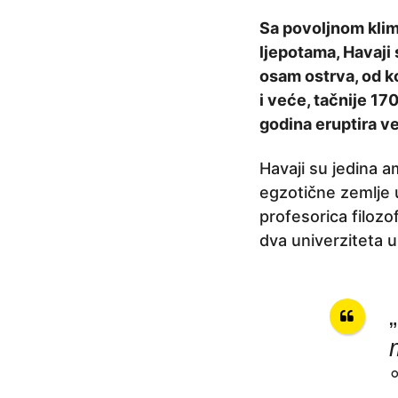
a
Sa povoljnom klim
p
ljepotama, Havaji 
r
osam ostrva, od ko
i
i veće, tačnije 17
j
godina eruptira v
e
7
Havaji su jedina a
g
egzotične zemlje u
o
profesorica filozof
d
dva univerziteta u
i
n
a
„
p
r
i