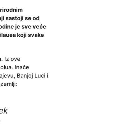
prirodnim
i sastoji se od
godine je sve veće
īlauea koji svake
. Iz ove
olua. Inače
ajevu, Banjoj Luci i
zemlji:
jek
0