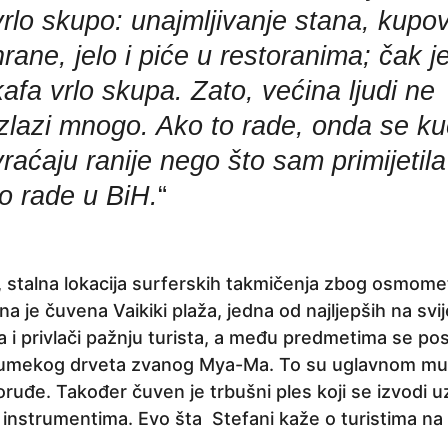
vrlo skupo: unajmljivanje stana, kupo
hrane, jelo i piće u restoranima; čak je
kafa vrlo skupa. Zato, većina ljudi ne
izlazi mnogo. Ako to rade, onda se ku
vraćaju ranije nego što sam primijetil
to rade u BiH.
“
, stalna lokacija surferskih takmičenja zbog osmomet
na je čuvena Vaikiki plaža, jedna od najljepših na svij
a i privlači pažnju turista, a među predmetima se po
lumekog drveta zvanog Mya-Ma. To su uglavnom muz
 oruđe. Također čuven je trbušni ples koji se izvodi 
nstrumentima. Evo šta Stefani kaže o turistima na