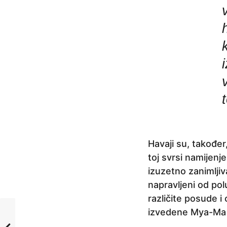
Havaji su, također
toj svrsi namijenje
izuzetno zanimljiv
napravljeni od po
različite posude i
izvedene Mya-Ma i