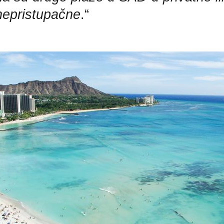
nepristupačne
.“