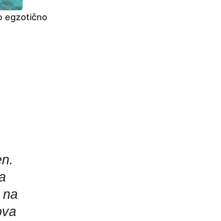
o egzotično
.
en.
a
 na
ova