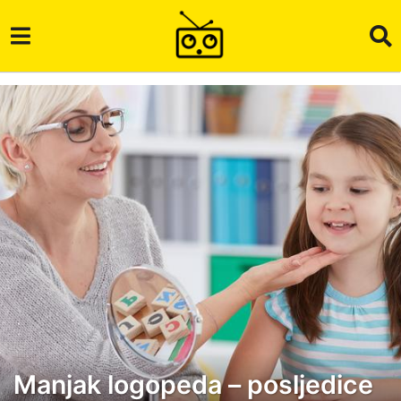
Manjak logopeda – posljedice
4