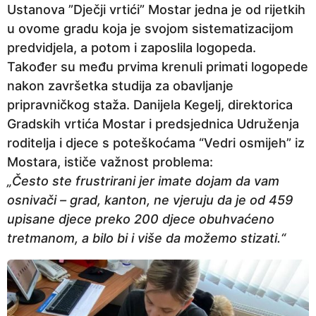
Ustanova ”Dječji vrtići” Mostar jedna je od rijetkih
e
u ovome gradu koja je svojom sistematizacijom
p
predvidjela, a potom i zaposlila logopeda.
r
Također su među prvima krenuli primati logopede
i
nakon završetka studija za obavljanje
j
pripravničkog staža. Danijela Kegelj, direktorica
e
Gradskih vrtića Mostar i predsjednica Udruženja
roditelja i djece s poteškoćama “Vedri osmijeh” iz
Mostara, ističe važnost problema:
„Često ste frustrirani jer imate dojam da vam
osnivači – grad, kanton, ne vjeruju da je od 459
upisane djece preko 200 djece obuhvaćeno
tretmanom, a bilo bi i više da možemo stizati.“