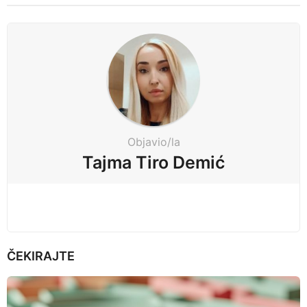
t
P
a
g
i
n
a
t
Objavio/la
i
Tajma Tiro Demić
o
n
ČEKIRAJTE