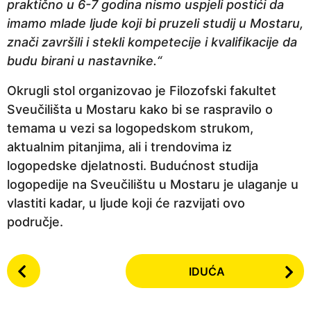
praktično u 6-7 godina nismo uspjeli postići da
imamo mlade ljude koji bi pruzeli studij u Mostaru,
znači završili i stekli kompetecije i kvalifikacije da
budu birani u nastavnike.“
Okrugli stol organizovao je Filozofski fakultet
Sveučilišta u Mostaru kako bi se raspravilo o
temama u vezi sa logopedskom strukom,
aktualnim pitanjima, ali i trendovima iz
logopedske djelatnosti. Budućnost studija
logopedije na Sveučilištu u Mostaru je ulaganje u
vlastiti kadar, u ljude koji će razvijati ovo
područje.
P
IDUĆA
o
s