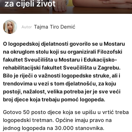
za cijeli život
g
o
d
i
Tajma Tiro Demić
Autor
n
e
O logopedskoj djelatnosti govorilo se u Mostaru
p
na okruglom stolu koji su organizirali Filozofski
r
fakultet Sveučilišta u Mostaru i Edukacijsko-
i
rehabilitacijski fakultet Sveučilišta u Zagrebu.
j
Bilo je riječi o važnosti logopedske struke, ali i
e
trendovima u vezi s tom djelatnošću, za koju
4
postoji, nažalost, velika potreba jer je sve veći
g
broj djece koja trebaju pomoć logopeda.
o
Gotovo 50 posto djece koja se upišu u vrtić treba
d
logopedski tretman. Općine imaju pravo na
i
jednog logopeda na 30.000 stanovnika.
n