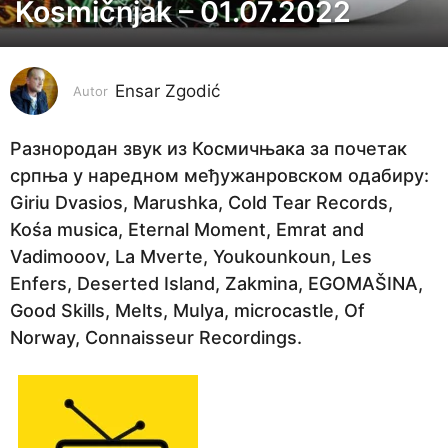
Kosmičnjak – 01.07.2022
4
g
o
Ensar Zgodić
d
Autor
i
n
Разнородан звук из Космичњака за почетак
e
српња у наредном међужанровском одабиру:
p
Giriu Dvasios, Marushka, Cold Tear Records,
r
Kośa musica, Eternal Moment, Emrat and
i
Vadimooov, La Mverte, Youkounkoun, Les
j
Enfers, Deserted Island, Zakmina, EGOMAŠINA,
e
Good Skills, Melts, Mulya, microcastle, Of
4
Norway, Connaisseur Recordings.
g
o
d
i