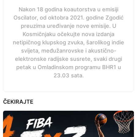
Nakon 18 godina koautorstva u emisiji
Oscilator, od oktobra 2021. godine Zgodić
preuzima uređivanje nove emisije. U
Kosmičnjaku očekujte nova izdanja
netipičnog klupskog zvuka, šarolikog indie
svijeta, međužanrovske i akustično-
elektronske radijske susrete, svaki drugi
petak u Omladinskom programu BHR1 u
23.03 sata.
ČEKIRAJTE