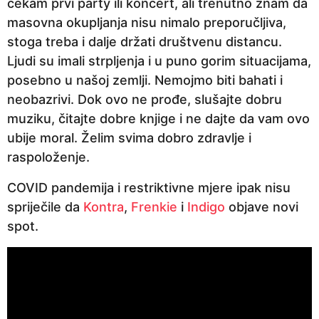
čekam prvi party ili koncert, ali trenutno znam da
masovna okupljanja nisu nimalo preporučljiva,
stoga treba i dalje držati društvenu distancu.
Ljudi su imali strpljenja i u puno gorim situacijama,
posebno u našoj zemlji. Nemojmo biti bahati i
neobazrivi. Dok ovo ne prođe, slušajte dobru
muziku, čitajte dobre knjige i ne dajte da vam ovo
ubije moral. Želim svima dobro zdravlje i
raspoloženje.
COVID pandemija i restriktivne mjere ipak nisu
spriječile da
Kontra
,
Frenkie
i
Indigo
objave novi
spot.