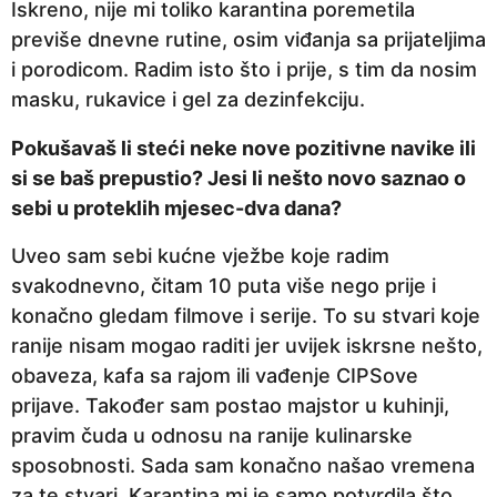
Iskreno, nije mi toliko karantina poremetila
previše dnevne rutine, osim viđanja sa prijateljima
i porodicom. Radim isto što i prije, s tim da nosim
masku, rukavice i gel za dezinfekciju.
Pokušavaš li steći neke nove pozitivne navike ili
si se baš prepustio? Jesi li nešto novo saznao o
sebi u proteklih mjesec-dva dana?
Uveo sam sebi kućne vježbe koje radim
svakodnevno, čitam 10 puta više nego prije i
konačno gledam filmove i serije. To su stvari koje
ranije nisam mogao raditi jer uvijek iskrsne nešto,
obaveza, kafa sa rajom ili vađenje CIPSove
prijave. Također sam postao majstor u kuhinji,
pravim čuda u odnosu na ranije kulinarske
sposobnosti. Sada sam konačno našao vremena
za te stvari. Karantina mi je samo potvrdila što