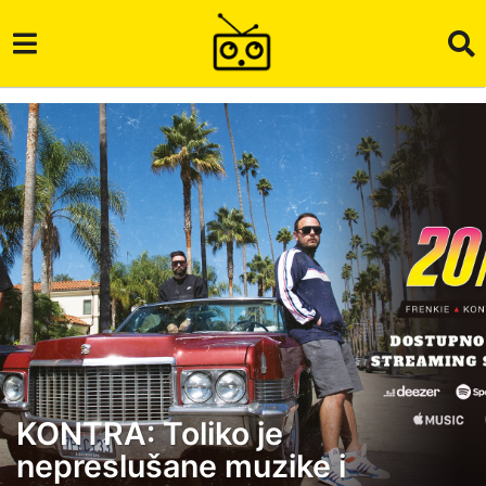
KONTRA: Toliko je
6
nepreslušane muzike i
g