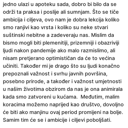
jedno ulazi u apoteku sada, dobro bi bilo da se
održi ta praksa i poslije ali sumnjam. Što se tiče
ambicija i ciljeva, ovo nam je dobra lekcija koliko
smo ranjivi kao vrsta i koliko su neke stvari
suštinski nebitne a zadeveraju nas. Mislim da
bismo mogli biti plemenitiji, prizemniji i obazriviji
ljudi nakon pandemije ako malo razmislimo, ali
nisam pretjerano optimističan da će to većina
učiniti. Također mi je drago što su ljudi konačno
prepoznali važnost i svrhu javnih površina,
posebno prirode, a također i važnost umjetnosti
u našim životima obzirom da nas je ona animirala
kada smo zatvoreni u kućama. Međutim, malim
koracima možemo naprijed kao društvo, dovoljno
će biti ako manjinu ovaj period promijeni na bolje.
Samim tim će se i ambicije i ciljevi poboljšati.