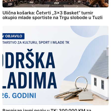
Ulična košarka: Četvrti „3×3 Basket” turnir
okupio mlade sportiste na Trgu slobode u Tuzli
Raspisan javni poziv u TK: 300.000 KM za