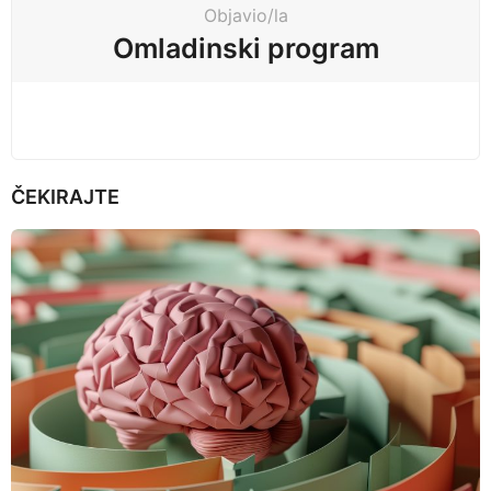
Objavio/la
i
Omladinski program
o
n
ČEKIRAJTE