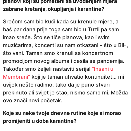
planovi koji su pometeni sa uvođenjem mjera
p
zabrane kretanja, okupljanja i karantine?
r
i
Srećom sam bio kući kada su krenule mjere, a
j
baš par dana prije toga sam bio u Tuzli pa sam
e
imao sreće. Što se tiče planova, kao i svim
muzičarima, koncerti su nam otkazani – što u BiH,
što vani. Taman smo krenuli sa koncertnom
promocijom novog albuma i desila se pandemija.
Također smo željeli nastaviti serijal
“Insani u
Membrani”
koji je taman uhvatio kontinuitet… mi
uvijek nešto radimo, tako da je puno stvari
prekinuto ali svijet je stao, nismo samo mi. Možda
ovo znači novi početak.
Koje su neke tvoje dnevne rutine koje si morao
promijeniti u doba karantine?