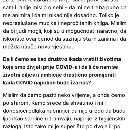
sam i ranije mislio o sebi – da mi ne treba puno da
me animira i da mi nikad nije dosadno. Toliko je
nepreslušane muzike i nepročitanih knjiga. Mislim
da bi ljudi mogli, koji su u mogućnosti naravno, da
iskoriste ovaj period da saznaju šta ih zanima i da
možda nauče novu vještinu.
Da li ćemo se kao društvo ikada vratiti životima
koje smo živjeli prije COVID-a i da li će nam se
životni ciljevi i ambicije drastično promijeniti
kada COVID napokon bude iza nas?
Mislim da ćemo paziti neko vrijeme, a onda ćemo
po starom. Kamo sreće da shvatimo i mi i
donosioci odluka naprimjer da nije uredu da budu
ljudi kao sardine u tramvaju, najprije iz higijenskih
razloga. Isto tako mi je super što po dvoje ili po