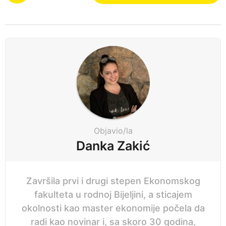
e
s
t
p
P
r
a
i
g
j
i
e
n
a
t
i
Objavio/la
o
Danka Zakić
n
Završila prvi i drugi stepen Ekonomskog
fakulteta u rodnoj Bijeljini, a sticajem
okolnosti kao master ekonomije počela da
radi kao novinar i, sa skoro 30 godina,