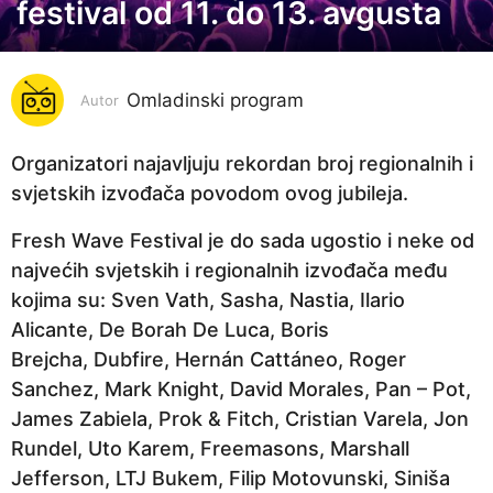
festival od 11. do 13. avgusta
g
o
d
i
Omladinski program
Autor
n
a
Organizatori najavljuju rekordan broj regionalnih i
p
svjetskih izvođača povodom ovog jubileja.
r
Fresh Wave Festival je do sada ugostio i neke od
i
najvećih svjetskih i regionalnih izvođača među
j
kojima su: Sven Vath, Sasha, Nastia, Ilario
e
Alicante, De Borah De Luca, Boris
4
Brejcha, Dubfire, Hernán Cattáneo, Roger
g
Sanchez, Mark Knight, David Morales, Pan – Pot,
o
James Zabiela, Prok & Fitch, Cristian Varela, Jon
d
Rundel, Uto Karem, Freemasons, Marshall
i
Jefferson, LTJ Bukem, Filip Motovunski, Siniša
n