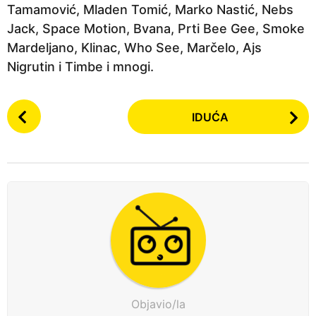
Tamamović, Mladen Tomić, Marko Nastić, Nebs
e
Jack, Space Motion, Bvana, Prti Bee Gee, Smoke
p
Mardeljano, Klinac, Who See, Marčelo, Ajs
r
Nigrutin i Timbe i mnogi.
i
j
P
e
IDUĆA
o
s
t
P
a
g
i
n
a
t
Objavio/la
i