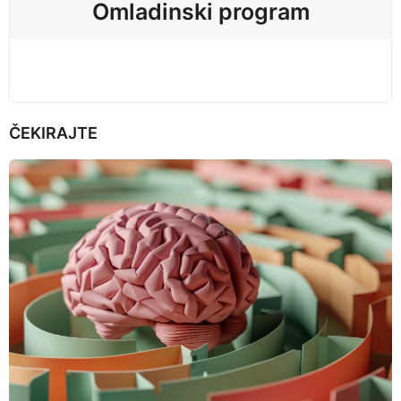
Omladinski program
o
n
ČEKIRAJTE