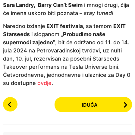
Sara Landry, Barry Can’t Swim
i mnogi drugi, čija
će imena uskoro biti poznata –
stay tuned!
Naredno izdanje
EXIT festivala
, sa temom
EXIT
Starseeds
i sloganom „
Probudimo naše
supermoći zajedno“
, bit će održano od 11. do 14.
jula 2024 na Petrovaradinskoj tvrđavi, uz nulti
dan, 10. jul, rezervisan za posebni Starseeds
Takeover performans na Tesla Universe bini.
Četvorodnevne, jednodnevne i ulaznice za Day 0
su dostupne
ovdje
.
P
IDUĆA
o
s
t
P