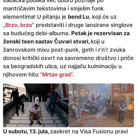
šabačka publika već dobro poznaje po
mantričavim tekstovima i smjelim funk
elementima! U pitanju je
bend Lu
, koji će uz
„Brzo, brzo“
predstaviti i druge lansirane singlove
sa budućeg debi-albuma.
Petak je rezervisan za
ženski teen sastav Čuvari stvari,
koji u
žanrovskom mixu post-punk, goth i r’n’r zvuka
donosi kritički osvrt na savremeno društvo i priče
sa beogradskih ulica, uz najjaču kulminaciju u
njihovom hitu
“Mrtav grad
”
.
U subotu, 13. jula,
zaokret na Visa Fusionu pravi