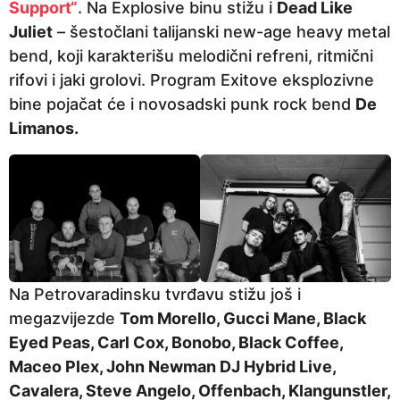
Support“
. Na Explosive binu stižu i
Dead Like
Juliet
– šestočlani talijanski new-age heavy metal
bend, koji karakterišu melodični refreni, ritmični
rifovi i jaki grolovi. Program Exitove eksplozivne
bine pojačat će i novosadski punk rock bend
De
Limanos.
Na Petrovaradinsku tvrđavu stižu još i
megazvijezde
Tom Morello, Gucci Mane, Black
Eyed Peas, Carl Cox, Bonobo, Black Coffee,
Maceo Plex, John Newman DJ Hybrid Live,
Cavalera, Steve Angelo, Offenbach, Klangunstler,