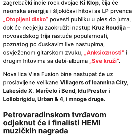
zagrebački indie rock dvojac
Ki Klop
, čija će
neonska energija i šljokičavi hitovi sa LP prvenca
„Otopljeni disko“
povesti publiku u ples do jutra,
dok će nedjelju zaokružiti nastup
Kruz Roudija
–
novosadskog trija rastuće popularnosti,
poznatog po đuskavim live nastupima,
osvježenom gitarskom zvuku,
„Anksioznosti“
i
drugim hitovima sa debi-albuma
„Sve kruži“
.
Nova lica Visa Fusion bine nastupat će uz
proslavljene velikane
Villagers of Ioannina City,
Lakeside X
,
Marčelo i Bend, Idu Prester i
Lollobrigidu, Urban & 4, i mnoge druge.
Petrovaradinskom tvrđavom
odjeknut će i finalisti HEMI
muzičkih nagrada