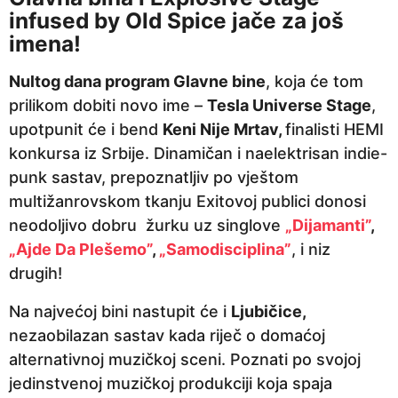
infused by Old Spice jače za još
imena!
Nultog dana program Glavne bine
, koja će tom
prilikom dobiti novo ime –
Tesla Universe Stage
,
upotpunit će i bend
Keni Nije Mrtav,
finalisti HEMI
konkursa iz Srbije. Dinamičan i naelektrisan indie-
punk sastav, prepoznatljiv po vještom
multižanrovskom tkanju Exitovoj publici donosi
neodoljivo dobru žurku uz singlove
„Dijamanti”
,
„Ajde Da Plešemo”
,
„Samodisciplina”
, i niz
drugih!
Na najvećoj bini nastupit će i
Ljubičice,
nezaobilazan sastav kada riječ o domaćoj
alternativnoj muzičkoj sceni. Poznati po svojoj
jedinstvenoj muzičkoj produkciji koja spaja