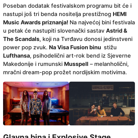
Poseban dodatak festivalskom programu bit će i
nastupi još tri benda nositelja prestižnog
HEMI
Music Awards priznanja!
Na najvećoj bini festivala
u petak će nastupiti slovenački sastav
Astrid &
The Scandals
, koji na Tvrđavu donosi jedinstveni
power pop zvuk.
Na Visa Fusion binu
stižu
Lufthansa
, psihodelični art-rok bend iz Sjeverne
Makedonije i rumunski
Musspell
– melanholični,
mračni dream-pop prožet nordijskim motivima.
Glavna bina i Explosive Stage