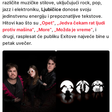
različite muzičke stilove, uključujući rock, pop,
jazz i elektroniku,
Ljubičice
donose svoju
jedinstvenu energiju i prepoznatljive tekstove.
Hitovi kao što su
„Opet”
,
„Jedva čekam rat ljudi
protiv mašina”
,
„More”
,
„Možda je vreme”
, i
drugi, rasplesat će publiku Exitove najveće bine u
petak uvečer.