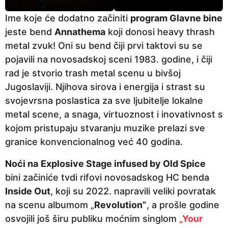
Ime koje će dodatno začiniti
program Glavne bine
jeste bend
Annathema
koji donosi heavy thrash
metal zvuk! Oni su bend čiji prvi taktovi su se
pojavili na novosadskoj sceni 1983. godine, i čiji
rad je stvorio trash metal scenu u bivšoj
Jugoslaviji. Njihova sirova i energija i strast su
svojevrsna poslastica za sve ljubitelje lokalne
metal scene, a snaga, virtuoznost i inovativnost s
kojom pristupaju stvaranju muzike prelazi sve
granice konvencionalnog već 40 godina.
Noći na
Explosive Stage infused by Old Spice
bini začiniće tvdi rifovi novosadskog HC benda
Inside Out
, koji su 2022. napravili veliki povratak
na scenu albumom „
Revolution”
, a prošle godine
osvojili još širu publiku moćnim singlom
„Your