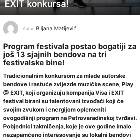
EXIT konkursa!
g
o
d
i
Biljana Matijević
Autor
n
e
Program festivala postao bogatiji za
još 13 sjajnih bendova na tri
p
festivalske bine!
r
i
Tradicionalnim konkursom za mlade autorske
j
bendove i rastuće zvijezde muzičke scene, Play
e
@ EXIT, koji organizuju kompanija Visa i EXIT
2
festival birani su talentovani izvođači koji će
g
svojim zvukom i energijom oplemeniti
o
ovogodišnji program na Petrovaradinskoj tvrđavi.
d
Pobjednici takmičenja, koje je ove godine imalo
i
nezapamćeno interesovanje su lokalni bendovi
n