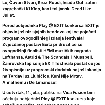
Lu, Čuvari Stvari, Kruz Roudi, Inside Out, zatim
e
zagrebački Ki Klop, kao i talijanski Dead Like
p
Juliet.
r
i
Pored pobjednika Play @ EXIT konkursa, EXIT je
j
objavio još niz sjajnih bendova koji će pojačati
e
program ovogodišnjeg izdanja festivala!
Zvjezdanoj postavi Exita pridružit će se i
ovogodišnji finalisti HEMI muzičkih nagrada
Lufthansa, Astrid & The Scandals, i Musspell.
Žanrovska tapiserija EXIT festivala postat će još
živopisnija uz programski dodatak na još lokacija
na Tvrđavi uz Ljubičice, Keni Nije Mrtav,
Annathemu i De Limanose!
U četvrtak, 11. jula,
publiku na
Visa Fusion bini
očekuju pobjednici
Play @ EXIT
konkursa koje