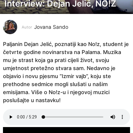
Interview: Dejan Jelić, NO!Z
5
g
o
Jovana Sando
d
Autor
i
n
Paljanin Dejan Jelić, poznatiji kao No!z, student je
a
četvrte godine novinarstva na Palama. Muzika
p
mu je strast koja ga prati cijeli život, svoju
r
umjetnost pretežno stvara sam. Nedavno je
i
objavio i novu pjesmu ”Izmir vajb”, koju ste
j
prethodne sedmice mogli slušati u našim
e
emisijama. Više o No!z-u i njegovoj muzici
5
poslušajte u nastavku!
g
o
d
i