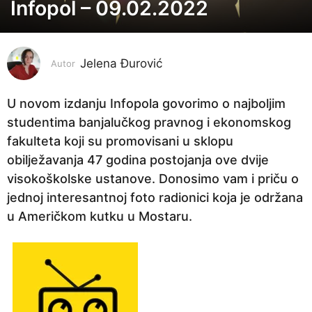
Infopol – 09.02.2022
5
g
o
Jelena Đurović
d
Autor
i
n
U novom izdanju Infopola govorimo o najboljim
a
studentima banjalučkog pravnog i ekonomskog
p
fakulteta koji su promovisani u sklopu
r
obilježavanja 47 godina postojanja ove dvije
i
visokoškolske ustanove. Donosimo vam i priču o
j
jednoj interesantnoj foto radionici koja je održana
e
u Američkom kutku u Mostaru.
5
g
o
d
i