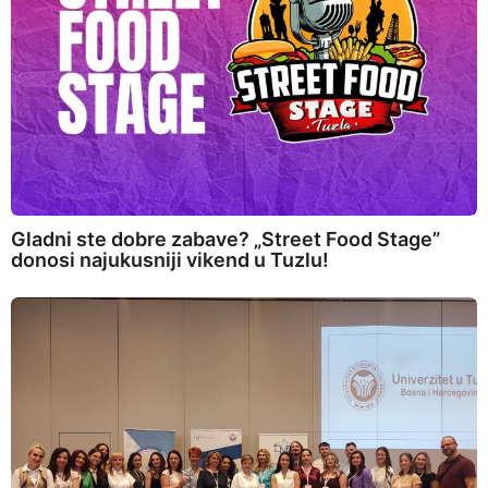
Gladni ste dobre zabave? „Street Food Stage”
donosi najukusniji vikend u Tuzlu!