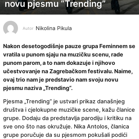
novu pjesmu “Trending”
g
o
d
i
Nikolina Pikula
Autor
n
e
Nakon desetogodišnje pauze grupa Feminnem se
p
vratila u punom sjaju na muzičku scenu, rade
r
punom parom, a to nam dokazuje i njihovo
i
učestvovanje na Zagrebačkom festivalu. Naime,
j
ovaj trio nam je predstavio nam svoju novu
e
pjesmu naziva „Trending“.
3
Pjesma „Trending“ je ustvari prikaz današnjeg
g
društva i cjelokupne muzičke scene, kažu članice
o
grupe. Dodaju da predstavlja parodiju i kritiku na
d
sve ono što nas okružuje. Nika Antolos, članica
i
grupe poručuje da su pjesmom pokušali podići
n