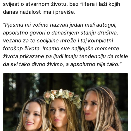
svijest o stvarnom životu, bez filtera i laži kojih
e
danas nažalost ima i previše.
p
r
“Pjesmu mi volimo nazvati jedan mali autogol,
i
apsolutno govori o današnjem stanju društva,
j
vezano za te socijalne mreže i taj kompletni
e
fotošop života. Imamo sve najljepše momente
života prikazane pa ljudi imaju tendenciju da misle
da svi tako divno živimo, a apsolutno nije tako.”