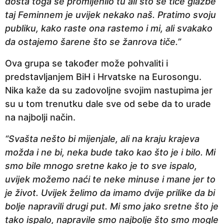
dosta toga se promijenilo tu ali što se tiče glazbe
taj Feminnem je uvijek nekako naš. Pratimo svoju
publiku, kako raste ona rastemo i mi, ali svakako
da ostajemo šarene što se žanrova tiče.”
Ova grupa se također može pohvaliti i
predstavljanjem BiH i Hrvatske na Eurosongu.
Nika kaže da su zadovoljne svojim nastupima jer
su u tom trenutku dale sve od sebe da to urade
na najbolji način.
“Svašta nešto bi mijenjale, ali na kraju krajeva
možda i ne bi, neka bude tako kao što je i bilo. Mi
smo bile mnogo sretne kako je to sve ispalo,
uvijek možemo naći te neke minuse i mane jer to
je život. Uvijek želimo da imamo dvije prilike da bi
bolje napravili drugi put. Mi smo jako sretne što je
tako ispalo, napravile smo najbolje što smo mogle