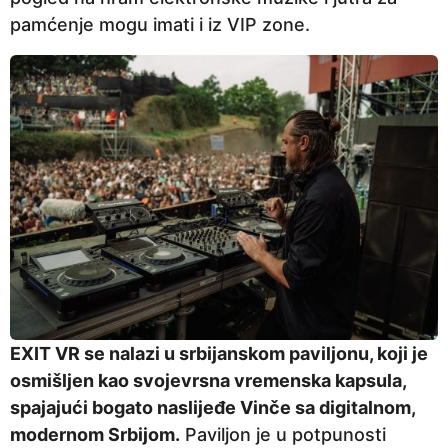
pamćenje mogu imati i iz VIP zone.
EXIT VR se nalazi u srbijanskom paviljonu, koji je
osmišljen kao svojevrsna vremenska kapsula,
spajajući bogato naslijeđe Vinče sa digitalnom,
modernom Srbijom.
Paviljon je u potpunosti