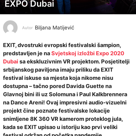
o
EXPO Dubai
d
i
n
Biljana Matijević
Autor
a
p
EXIT, dvostruki evropski festivalski šampion,
r
predstavljen je na
Svjetskoj izložbi Expo 2020
i
Dubai
sa ekskluzivnim VR projektom. Posjetitelji
j
srbijanskog paviljona imaju priliku da EXIT
e
festival iskuse sa mjesta koja nikome nisu
5
dostupna – tačno pored Davida Guette na
g
Glavnoj bini ili uz Solomuna i Paul Kalkbrennera
o
na Dance Areni! Ovaj impresivni audio-vizuelni
d
projekt čine poznate festivalske lokacije
i
snimljene 8K 360 VR kamerom proteklog jula,
n
kada se EXIT upisao u istoriju kao prvi veliki
a
festival održan od početka pandemije.