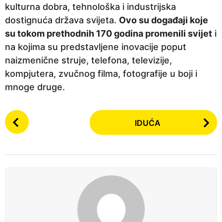
kulturna dobra, tehnološka i industrijska
dostignuća država svijeta.
Ovo su događaji koje
su tokom prethodnih 170 godina promenili svijet
i
na kojima su predstavljene inovacije poput
naizmenične struje, telefona, televizije,
kompjutera, zvučnog filma, fotografije u boji i
mnoge druge.
P
IDUĆA
o
s
t
P
a
g
i
n