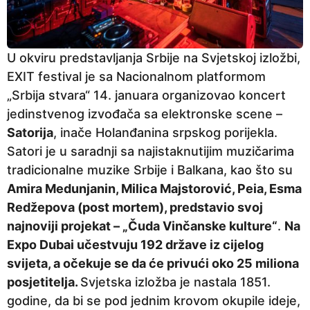
U okviru predstavljanja Srbije na Svjetskoj izložbi,
EXIT festival je sa Nacionalnom platformom
„Srbija stvara“ 14. januara organizovao koncert
jedinstvenog izvođača sa elektronske scene –
Satorija
, inače Holanđanina srpskog porijekla.
Satori je u saradnji sa najistaknutijim muzičarima
tradicionalne muzike Srbije i Balkana, kao što su
Amira Medunjanin, Milica Majstorović, Peia, Esma
Redžepova (post mortem), predstavio svoj
najnoviji projekat – „Čuda Vinčanske kulture“
.
Na
Expo Dubai učestvuju 192 države iz cijelog
svijeta, a očekuje se da će privući oko 25 miliona
posjetitelja.
Svjetska izložba je nastala 1851.
godine, da bi se pod jednim krovom okupile ideje,