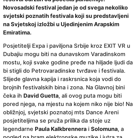
p
Novosadski festival jedan je od svega nekoliko
r
svjetski poznatih festivala koji su predstavljeni
i
na Svjetskoj izložbi u Ujedinjenim Arapskim
j
Emiratima.
e
Posjetitelji Expa i paviljona Srbije kroz EXIT VR u
Dubajiu mogu biti na dunavskom Varadinskom
mostu, koji svake godine pređe na hiljade ljudi da
bi stigli do Petrovaradinske tvrđave i festivala.
Slijede glavna kapija i raskrsnica koja vodi do
brojnih festivalskih bina i zona. Na Glavnoj bini
čeka ih
David Guetta
, ali ovog puta mogu biti
pored njega, na mjestu na kojem niko nije bio! Na
obližnjoj, svjetski poznatoj mts Dance Areni
posjetiteljima se pruža prilika da stoje uz
legendarne
Paula Kalkbrennera
i
Solomuna
, a
pogled na hram elektronske muzike i jutra za