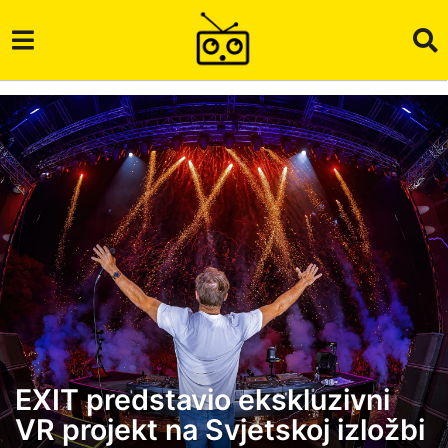
EXIT predstavio ekskluzivni
5
VR projekt na Svjetskoj izložbi
g