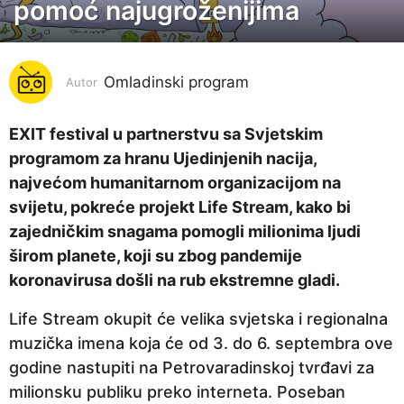
pomoć najugroženijima
g
o
d
i
Omladinski program
Autor
n
a
EXIT festival u partnerstvu sa Svjetskim
p
programom za hranu Ujedinjenih nacija,
r
najvećom humanitarnom organizacijom na
i
svijetu, pokreće projekt Life Stream, kako bi
j
zajedničkim snagama pomogli milionima ljudi
e
širom planete, koji su zbog pandemije
6
koronavirusa došli na rub ekstremne gladi.
g
Life Stream okupit će velika svjetska i regionalna
o
muzička imena koja će od 3. do 6. septembra ove
d
godine nastupiti na Petrovaradinskoj tvrđavi za
i
milionsku publiku preko interneta. Poseban
n