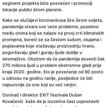
segment projekta biće posvećen i promociji
a
lokacije publici širom planete.
p
r
Kako se slučajevi koronavirusa šire širom svijeta,
i
pandemija stvara sve veće probleme, posebno
j
među onima koji se nalaze na prvoj crti klimatskih
e
promjena, boreći se sa čestom sušom, olujama i
poplavama koje otežavaju proizvodnju hrane,
pogoršavaju glad i guraju ljude dublje u
siromaštvo. Obzirom da će pandemija dovesti čak
270 miliona ljudi u problem ekstremne gladi prije
kraja 2020. godine, što je povećanje od 80 posto
u odnosu na godinu ranije, posljedice će biti
najsurovije za one koji su već ranjivi.
Osnivač i direktor EXIT festivala Dušan
Kovačević kaže da je izuzetna čast uspostaviti