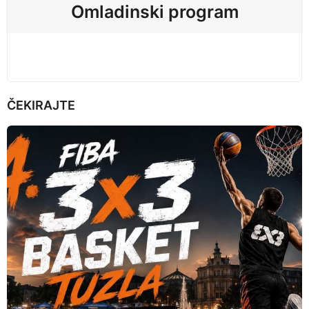
Omladinski program
o
n
ČEKIRAJTE