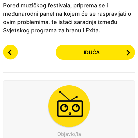
Pored muzičkog festivala, priprema se i
međunarodni panel na kojem će se raspravljati o
ovim problemima, te istaći saradnja između
Svjetskog programa za hranu i Exita.
P
IDUĆA
o
s
t
P
a
g
i
n
a
t
Objavio/la
i