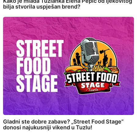
Kako je mlada Tuzlanka Elena Pepić od ljekovitog
bilja stvorila uspješan brend?
Gladni ste dobre zabave? „Street Food Stage”
donosi najukusniji vikend u Tuzlu!