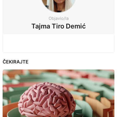
n
n
a
e
t
Objavio/la
i
p
Tajma Tiro Demić
o
r
n
i
j
e
ČEKIRAJTE