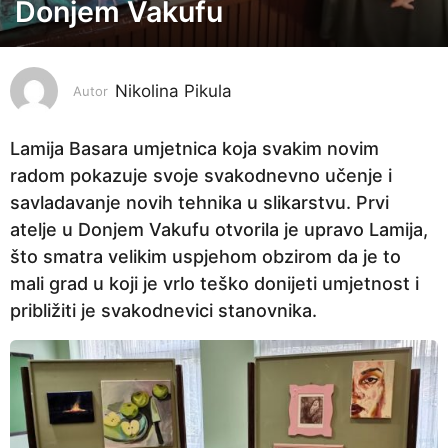
Donjem Vakufu
g
o
d
i
Nikolina Pikula
Autor
n
e
Lamija Basara umjetnica koja svakim novim
p
radom pokazuje svoje svakodnevno učenje i
r
savladavanje novih tehnika u slikarstvu. Prvi
i
atelje u Donjem Vakufu otvorila je upravo Lamija,
j
što smatra velikim uspjehom obzirom da je to
e
mali grad u koji je vrlo teško donijeti umjetnost i
2
približiti je svakodnevici stanovnika.
g
o
d
i
n