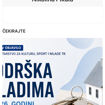
o
n
ČEKIRAJTE