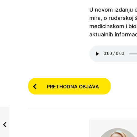
e
U novom izdanju e
p
mira, o rudarskoj š
r
medicinskom i bio
i
aktualnih informac
j
e
3
g
o
d
P
PRETHODNA OBJAVA
i
o
n
s
e
p
t
r
P
i