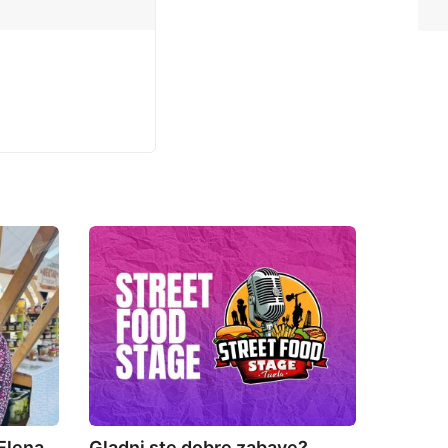
Elena
Gladni ste dobre zabave?