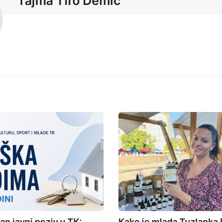
Tajma Tiro Demić
an javni poziv u TK:
Kako je mlada Tuzlanka 