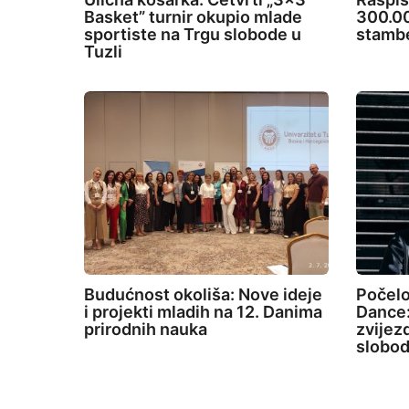
Basket” turnir okupio mlade
300.00
sportiste na Trgu slobode u
stambe
Tuzli
Budućnost okoliša: Nove ideje
Počelo
i projekti mladih na 12. Danima
Dance:
prirodnih nauka
zvijez
slobod