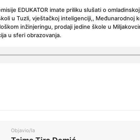
misije EDUKATOR imate priliku slušati o omladinskoj
koli u Tuzli, vještačkoj inteligenciji,, Međunarodnoj k
loškom inžinjeringu, prodaji jedine škole u Miljakov
ija u sferi obrazovanja.
Objavio/la