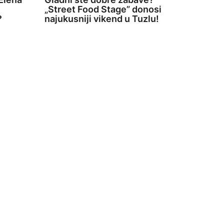
„Street Food Stage” donosi
?
najukusniji vikend u Tuzlu!