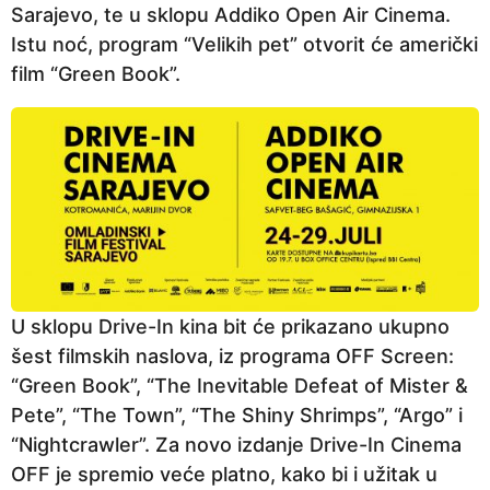
Sarajevo, te u sklopu Addiko Open Air Cinema.
a
Istu noć, program “Velikih pet” otvorit će američki
p
film “Green Book”.
r
i
j
e
U sklopu Drive-In kina bit će prikazano ukupno
šest filmskih naslova, iz programa OFF Screen:
“Green Book”, “The Inevitable Defeat of Mister &
Pete”, “The Town”, “The Shiny Shrimps”, “Argo” i
“Nightcrawler”. Za novo izdanje Drive-In Cinema
OFF je spremio veće platno, kako bi i užitak u