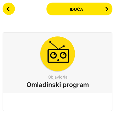
P
IDUĆA
o
s
t
P
a
g
i
n
a
t
Objavio/la
i
Omladinski program
o
n