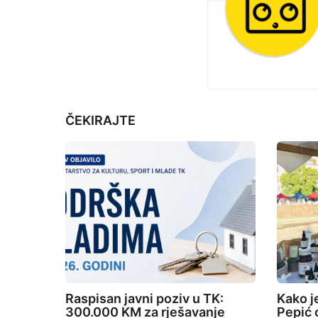
j
g
e
i
n
a
t
ČEKIRAJTE
i
o
n
Raspisan javni poziv u TK:
Kako j
300.000 KM za rješavanje
Pepić o