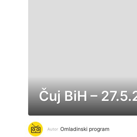
Čuj BiH – 27.5.
7
g
o
d
i
Omladinski program
Autor
n