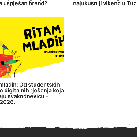
la uspješan brend?
najukusniji vikend u Tuz
mladih: Od studentskih
o digitalnih rješenja koja
aju svakodnevicu –
2026.