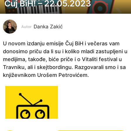
Čuj BiH! – 22.05.2023
3
g
o
Danka Zakić
d
Autor
i
n
U novom izdanju emisije Čuj BiH i večeras vam
e
donosimo priču da li su i koliko mladi zastupljeni u
p
medijima, takođe, biće priče i o Vitaliti festival u
r
Travniku, ali i skejtbordingu. Razgovarali smo i sa
i
književnikom Urošem Petrovićem.
j
e
3
g
o
d
i