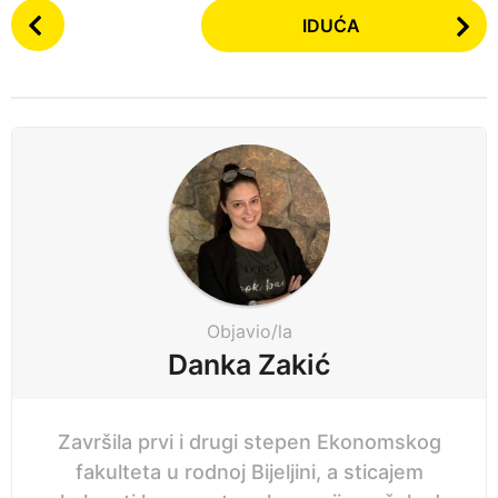
P
n
IDUĆA
o
e
s
p
t
r
P
i
a
j
g
e
i
n
a
t
i
Objavio/la
o
Danka Zakić
n
Završila prvi i drugi stepen Ekonomskog
fakulteta u rodnoj Bijeljini, a sticajem